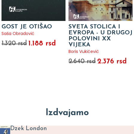
GOST JE OTIŠAO
SVETA STOLICA I
EVROPA - U DRUGOJ
Saša Obradović
POLOVINI XX
1.188 rsd
1.320 rsd
VIJEKA
Boris Vukićević
2.376 rsd
2.640 rsd
Izdvajamo
Dzek London