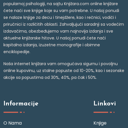
popularnoj psihologiji, na sajtu Knjižara.com online knjižare
ćete naći sve knjige koje su vam potrebne. U našoj ponudi
se nalaze knjige za decu i tinejdžere, kao i rečnici, vodiči i
priručnici iz različitih oblasti. Zahvaljujući saradnji sa vodećim
izdavačima, obezbeđujemo vam najnovija izdanja i sve
aktuelne knjižarske hitove. U našoj ponudi ćete naći
kapitalna izdanja, izuzetne monografije i obimne
enciklopedije.
Naša internet knjižara vam omogućava sigurnu i povoljnu
online kupovinu, uz stalne popuste od 10-20%, kao i sezonske
akcije sa popustima od 30%, 40%, pa čak i 50%.
Informacije
Linkovi
O Nama
Knjige