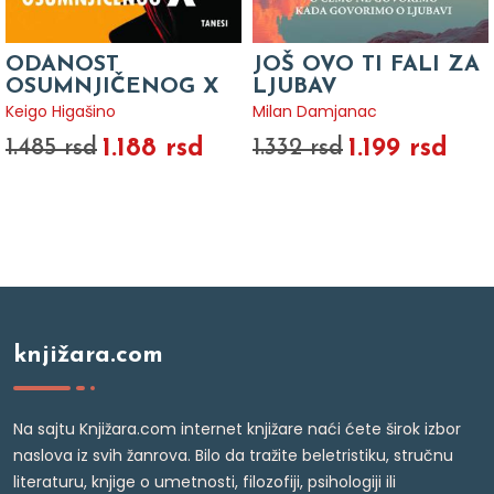
ODANOST
JOŠ OVO TI FALI ZA
OSUMNJIČENOG X
LJUBAV
Keigo Higašino
Milan Damjanac
1.188 rsd
1.199 rsd
1.485 rsd
1.332 rsd
knjižara.com
Na sajtu Knjižara.com internet knjižare naći ćete širok izbor
naslova iz svih žanrova. Bilo da tražite beletristiku, stručnu
literaturu, knjige o umetnosti, filozofiji, psihologiji ili