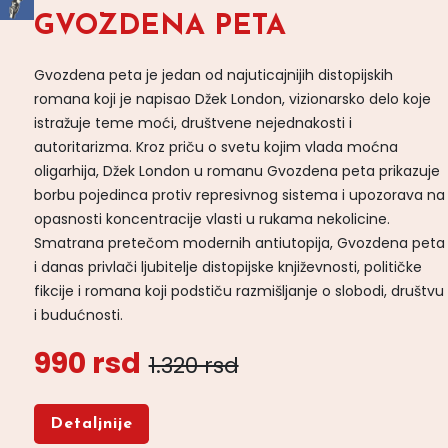
GVOZDENA PETA
Gvozdena peta je jedan od najuticajnijih distopijskih
romana koji je napisao Džek London, vizionarsko delo koje
istražuje teme moći, društvene nejednakosti i
autoritarizma. Kroz priču o svetu kojim vlada moćna
oligarhija, Džek London u romanu Gvozdena peta prikazuje
borbu pojedinca protiv represivnog sistema i upozorava na
opasnosti koncentracije vlasti u rukama nekolicine.
Smatrana pretečom modernih antiutopija, Gvozdena peta
i danas privlači ljubitelje distopijske književnosti, političke
fikcije i romana koji podstiču razmišljanje o slobodi, društvu
i budućnosti.
990 rsd
1.320 rsd
Detaljnije