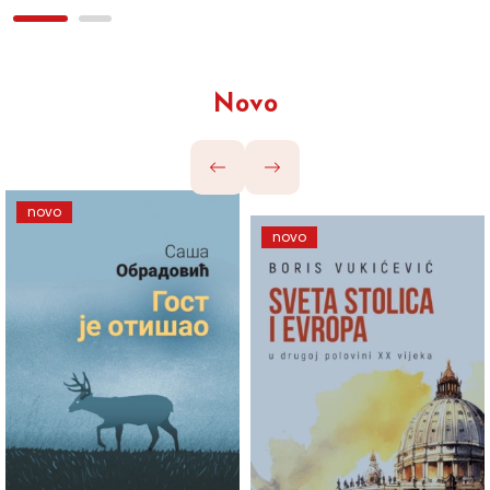
Novo
novo
novo