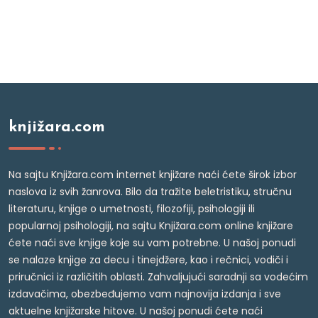
knjižara.com
Na sajtu Knjižara.com internet knjižare naći ćete širok izbor
naslova iz svih žanrova. Bilo da tražite beletristiku, stručnu
literaturu, knjige o umetnosti, filozofiji, psihologiji ili
popularnoj psihologiji, na sajtu Knjižara.com online knjižare
ćete naći sve knjige koje su vam potrebne. U našoj ponudi
se nalaze knjige za decu i tinejdžere, kao i rečnici, vodiči i
priručnici iz različitih oblasti. Zahvaljujući saradnji sa vodećim
izdavačima, obezbeđujemo vam najnovija izdanja i sve
aktuelne knjižarske hitove. U našoj ponudi ćete naći