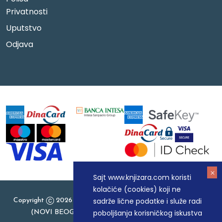
Privatnosti
Uputstvo
Odjava
Sajt www.knjizara.com koristi
kolačiće (cookies) koji ne
sadrže lične podatke i služe radi
Copyright
2026 Knjizara.com - MAKART DOO BEOGRAD
poboljšanja korisničkog iskustva
(NOVI BEOGRAD), PIB: 105184104, MB: 20337524