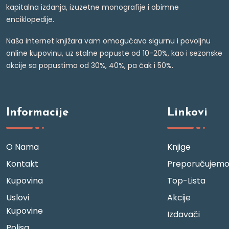
kapitalna izdanja, izuzetne monografije i obimne
enciklopedije.
Naša internet knjižara vam omogućava sigurnu i povoljnu
online kupovinu, uz stalne popuste od 10-20%, kao i sezonske
akcije sa popustima od 30%, 40%, pa čak i 50%.
Informacije
Linkovi
O Nama
Knjige
Kontakt
Preporučujem
Kupovina
Top-Lista
Uslovi
Akcije
Kupovine
Izdavači
Polisa