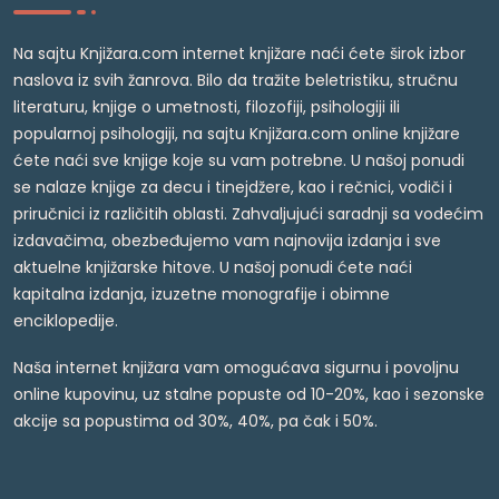
Na sajtu Knjižara.com internet knjižare naći ćete širok izbor
naslova iz svih žanrova. Bilo da tražite beletristiku, stručnu
literaturu, knjige o umetnosti, filozofiji, psihologiji ili
popularnoj psihologiji, na sajtu Knjižara.com online knjižare
ćete naći sve knjige koje su vam potrebne. U našoj ponudi
se nalaze knjige za decu i tinejdžere, kao i rečnici, vodiči i
priručnici iz različitih oblasti. Zahvaljujući saradnji sa vodećim
izdavačima, obezbeđujemo vam najnovija izdanja i sve
aktuelne knjižarske hitove. U našoj ponudi ćete naći
kapitalna izdanja, izuzetne monografije i obimne
enciklopedije.
Naša internet knjižara vam omogućava sigurnu i povoljnu
online kupovinu, uz stalne popuste od 10-20%, kao i sezonske
akcije sa popustima od 30%, 40%, pa čak i 50%.