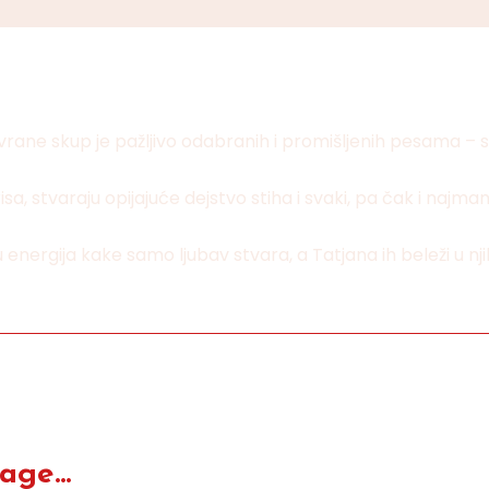
vrane skup je pažljivo odabranih i promišljenih pesama – s
sa, stvaraju opijajuće dejstvo stiha i svaki, pa čak i najmanj
u energija kake samo ljubav stvara, a Tatjana ih beleži u 
ge...