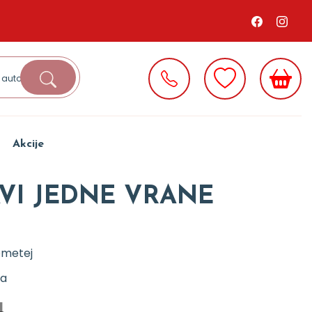
Akcije
AVI JEDNE VRANE
ometej
ja
d