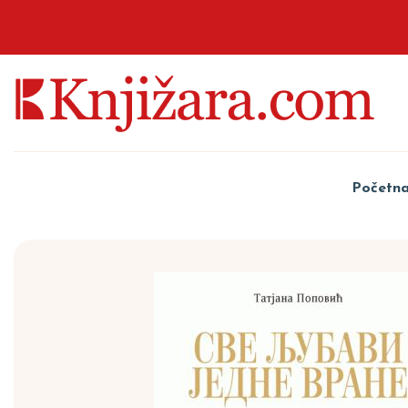
Početn