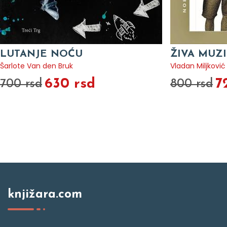
LUTANJE NOĆU
ŽIVA MUZ
Šarlote Van den Bruk
Vladan Miljković
630 rsd
7
700 rsd
800 rsd
knjižara.com