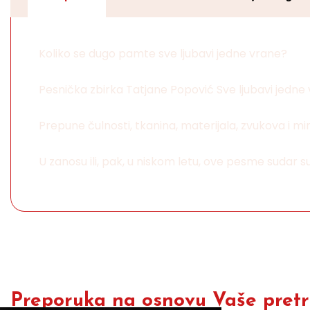
Koliko se dugo pamte sve ljubavi jedne vrane?
Pesnička zbirka Tatjane Popović Sve ljubavi jedne 
Prepune čulnosti, tkanina, materijala, zvukova i miri
U zanosu ili, pak, u niskom letu, ove pesme sudar s
Preporuka na osnovu Vaše pretra