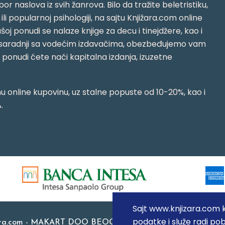
or naslova iz svih žanrova. Bilo da tražite beletristiku,
i ili popularnoj psihologiji, na sajtu Knjižara.com online
oj ponudi se nalaze knjige za decu i tinejdžere, kao i
jujući saradnji sa vodećim izdavačima, obezbeđujemo vam
j ponudi ćete naći kapitalna izdanja, izuzetne
 online kupovinu, uz stalne popuste od 10-20%, kao i
.
Sajt www.knjizara.com ko
podatke i služe radi pob
ara.com - MAKART DOO BEOGRAD (NOVI BEOGRAD), PIB: 1