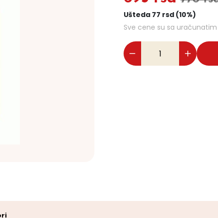
Ušteda 77 rsd (10%)
Sve cene su sa uračunati
ri