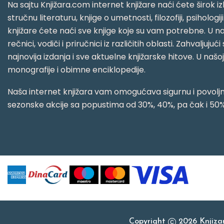
Na sajtu Knjižara.com internet knjižare naći ćete širok izb
stručnu literaturu, knjige o umetnosti, filozofiji, psihologij
knjižare ćete naći sve knjige koje su vam potrebne. U naš
rečnici, vodiči i priručnici iz različitih oblasti. Zahval
najnovija izdanja i sve aktuelne knjižarske hitove. U našo
monografije i obimne enciklopedije.
Naša internet knjižara vam omogućava sigurnu i povoljnu
sezonske akcije sa popustima od 30%, 40%, pa čak i 50%
Copyright
2026 Knjiz