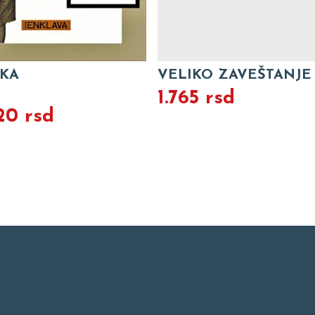
IKA
VELIKO ZAVEŠTANJE
1.765 rsd
20 rsd