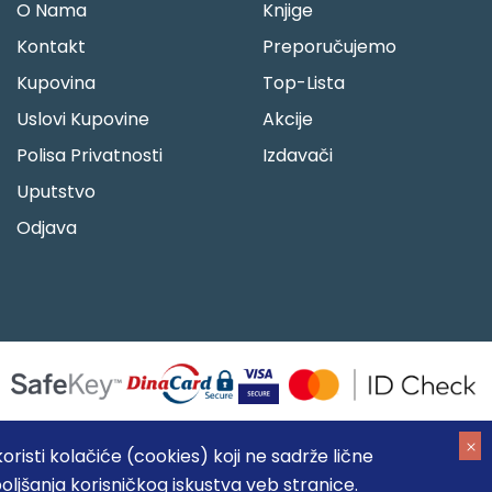
O Nama
Knjige
Kontakt
Preporučujemo
Kupovina
Top-Lista
Uslovi Kupovine
Akcije
Polisa Privatnosti
Izdavači
Uputstvo
Odjava
risti kolačiće (cookies) koji ne sadrže lične
oljšanja korisničkog iskustva veb stranice.
05184104, MB: 20337524