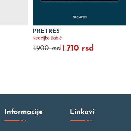
PRETRES
Nedeljko Babić
1.710 rsd
1.900 rsd
Informacije
Linkovi