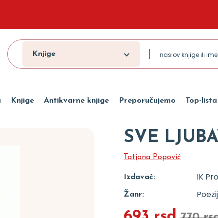
Knjige
a
Knjige
Antikvarne knjige
Preporučujemo
Top-lista
SVE LJUB
Tatjana Popović
IK Pr
Izdavač:
Poezi
Žanr:
693 rsd
770 rs