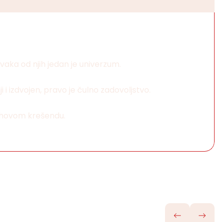
vaka od njih jedan je univerzum.
i i izdvojen, pravo je čulno zadovoljstvo.
njihovom krešendu.