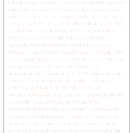
kulture kojoj on pripada i društva u celini.Pored toga, ova
knjiga ima jednog od najmerodavnijih tumača stanja i
procesa u savremenom srpskom jeziku, što je posebno
važno u svetlu činjenice da o jeziku svako ima neki stav
(što je dobro), i što su mnogi od tih stavova površni i
pogrešni (što, naravno, nije dobro), a oni koji ih
zastupaju ne retko su uvereni da se o jeziku može
kategorično govoriti bez lingvističkog obrazovanja i bez
čvrstih argumenata, ako se to zameni jakim emotivnim
nabojem i oštrim rečima o onima koji misle
drugačije.Budući da se prof. dr Sreto Tanasić celog svog
radnog veka bavi savremenim srpskim književnim
jezikom, proučavajući ga s raznih aspekata, i
samostalno i u okviru širokih naučnih projekata kojima je
i rukovodio, u različitim naučnim i kulturnim
ustanovama i organizacijama, a sada i kao predsednik
Odbora za stadardizaciju srpskog jezika, istrajno pišući i
govoreći o srpskom jeziku, a da je uz to poznat i kao
ličnost i kao stručnjak po svojoj odmerenosti suda, ali i