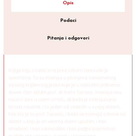
Opis
Podaci
Pitanja i odgovori
Knjiga koju čitalac ima pred sobom žanrovski je
specifična. To su intervjui o pitanjima savremenog
srpskog književnog jezika koje je u različitim prilikama
davao član ANURS prof. dr Sreto Tanasić. Intervjui nisu
naučni žanr u užem smislu, ali kada je intervjuisana
ličnost naučnik, i to jedan od vodećih u svojoj oblasti,
kao što je to prof. Tanasić, i kada se intervjui odnose na
oblast u koju je on veoma dobro upućen, i kao
istraživač, i kao rukovodilac i kao pažljivi posmatrač