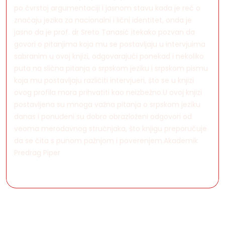
po čvrstoj argumentaciji i jasnom stavu kada je reč o
značaju jezika za nacionalni i lični identitet, onda je
jasno da je prof. dr Sreto Tanasić itekako pozvan da
govori o pitanjima koja mu se postavljaju u intervjuima
sabranim u ovoj knjizi, odgovarajući ponekad i nekoliko
puta na slična pitanja o srpskom jeziku i srpskom pismu
koja mu postavljaju različiti intervjueri, što se u knjizi
ovog profila mora prihvatiti kao neizbežno.U ovoj knjizi
postavljena su mnoga važna pitanja o srpskom jeziku
danas i ponuđeni su dobro obrazloženi odgovori od
veoma merodavnog stručnjaka, što knjigu preporučuje
da se čita s punom pažnjom i poverenjem.Akademik
Predrag Piper