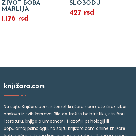
ZIVOT BOBA
SLOBODU
MARLIJA
427 rsd
1.176 rsd
knjižara.com
Na sajtu Knjižara.com internet knjižare naći ćete širok izbor
naslova iz svih žanrova. Bilo da tražite beletristiku, stručnu
literaturu, knjige o umetnosti, filozofiji, psihologiji ili
popularnoj psihologiji, na sajtu Knjižara.com online knjižare
ćete naći sve knjige koje su vam potrebne. U našoj ponudi