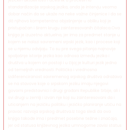
jezičkih aktuelnosti i učesnik u procesima
standardizacije srpskog jezika, onda je intervju veoma
dobar način da se ukaže na neke važne činjenice i da se
dâ njihovo kompetentno objašnjenje u obliku koji je
pristupačan i širem krugu zainteresovanih čitalaca.Ova
knjiga je izuzetno aktuelna, jer ima za predmet stanje u
kojem se nalazi savremeni srpski jezik, kao i procese koji
se u njemu odvijaju. To su pre svega pitanja najnovije
spoljašnje istorije jezika kao odnosa između jezika i
društva u kojem on postoji i u čijoj je kulturi jezik jedna
od temeljnih vrednosti. Politička i vrednosna
izdiferenciranost savremenog srpskog društva odražava
se na stavove koje o srpskom jeziku imaju njegovi
govorni predstavnici i drugi građani Republike Srbije, ali i
svi drugi u zemlji i izvan nje koji su zainteresovani da i
uticanjem na jezičku politiku i jezičko planiranje utiču na
pravac razvoja srpskog društva.Iz toga sledi da ova
knjiga takođe ima i predmet posebne težine i značaja,
jer od statusa književnog jezika umnogome zavisi status