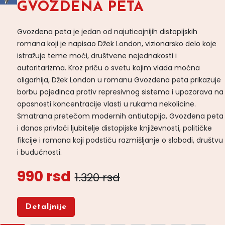
GVOZDENA PETA
Gvozdena peta je jedan od najuticajnijih distopijskih
romana koji je napisao Džek London, vizionarsko delo koje
istražuje teme moći, društvene nejednakosti i
autoritarizma. Kroz priču o svetu kojim vlada moćna
oligarhija, Džek London u romanu Gvozdena peta prikazuje
borbu pojedinca protiv represivnog sistema i upozorava na
opasnosti koncentracije vlasti u rukama nekolicine.
Smatrana pretečom modernih antiutopija, Gvozdena peta
i danas privlači ljubitelje distopijske književnosti, političke
fikcije i romana koji podstiču razmišljanje o slobodi, društvu
i budućnosti.
990 rsd
1.320 rsd
Detaljnije