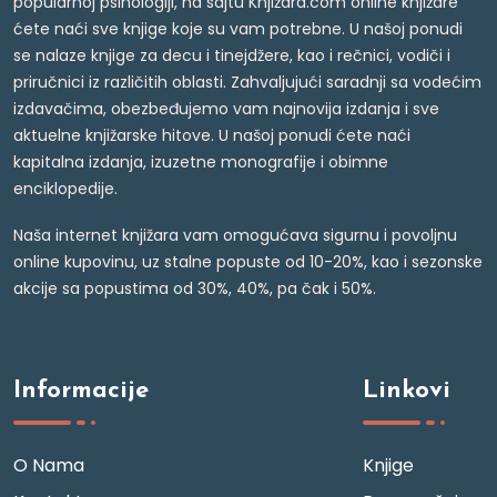
popularnoj psihologiji, na sajtu Knjižara.com online knjižare
ćete naći sve knjige koje su vam potrebne. U našoj ponudi
se nalaze knjige za decu i tinejdžere, kao i rečnici, vodiči i
priručnici iz različitih oblasti. Zahvaljujući saradnji sa vodećim
izdavačima, obezbeđujemo vam najnovija izdanja i sve
aktuelne knjižarske hitove. U našoj ponudi ćete naći
kapitalna izdanja, izuzetne monografije i obimne
enciklopedije.
Naša internet knjižara vam omogućava sigurnu i povoljnu
online kupovinu, uz stalne popuste od 10-20%, kao i sezonske
akcije sa popustima od 30%, 40%, pa čak i 50%.
Informacije
Linkovi
O Nama
Knjige