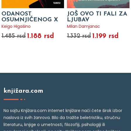
ODANOST
JOŠ OVO TI FALI ZA
OSUMNJIČENOG X
LJUBAV
Keigo Higašino
Milan Damjanac
1.188 rsd
1.199 rsd
1.485 rsd
1.332 rsd
knjižara.com
Na sajtu Knjižara.com internet knjižare naći ćete širok izbor
naslova iz svih žanrova. Bilo da tražite beletristiku, stručnu
literaturu, knjige o umetnosti, filozofiji, psihologiji ili