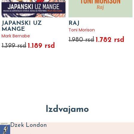
JAPANSKI UZ
RAJ
MANGE
Toni Morison
Mark Bernabe
1.782 rsd
1.980 rsd
1.189 rsd
1.399 rsd
Izdvajamo
Dzek London