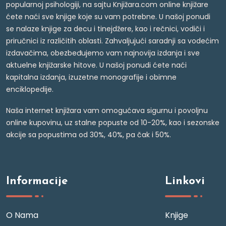
popularnoj psihologiji, na sajtu Knjižara.com online knjižare
ćete naći sve knjige koje su vam potrebne. U našoj ponudi
se nalaze knjige za decu i tinejdžere, kao i rečnici, vodiči i
priručnici iz različitih oblasti. Zahvaljujući saradnji sa vodećim
izdavačima, obezbeđujemo vam najnovija izdanja i sve
aktuelne knjižarske hitove. U našoj ponudi ćete naći
kapitalna izdanja, izuzetne monografije i obimne
enciklopedije.
Naša internet knjižara vam omogućava sigurnu i povoljnu
online kupovinu, uz stalne popuste od 10-20%, kao i sezonske
akcije sa popustima od 30%, 40%, pa čak i 50%.
Informacije
Linkovi
O Nama
Knjige