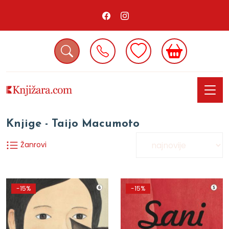
Knjige - Taijo Macumoto
Žanrovi
-15%
-15%