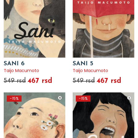
SANI 6
SANI 5
Taijo Macumoto
Taijo Macumoto
467 rsd
467 rsd
549 rsd
549 rsd
-15%
-15%