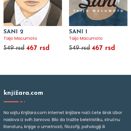
SANI 2
SANI 1
Taijo Macumoto
Taijo Macumoto
467 rsd
467 rsd
549 rsd
549 rsd
knjižara.com
Na sajtu Knjižara.com internet knjižare naći ćete širok izbor
naslova iz svih žanrova. Bilo da tražite beletristiku, stručnu
literaturu, knjige o umetnosti, filozofiji, psihologiji ili