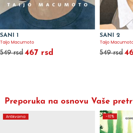
SANI 1
SANI 2
Taijo Macumoto
Taijo Macumot
467 rsd
46
549 rsd
549 rsd
Preporuka na osnovu Vaše pretra
-10%
Antikvarna