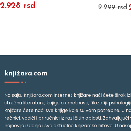
2.928 rsd
2.299 rsd
knjižara.com
Na sajtu Knjižara.com internet knjižare naći ćete širok izb
stručnu literaturu, knjige o umetnosti, filozofiji, psihologij
knjižare ćete naći sve knjige koje su vam potrebne. U naš
rečnici, vodiči i priručnici iz različitih oblasti. Zahval
najnovija izdanja i sve aktuelne knjižarske hitove. U našo