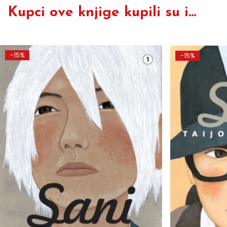
Kupci ove knjige kupili su i...
-15%
-15%