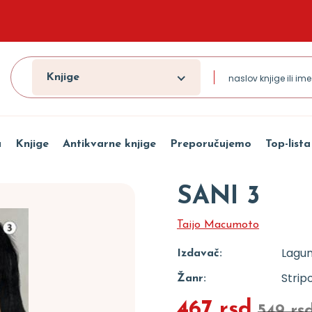
Knjige
a
Knjige
Antikvarne knjige
Preporučujemo
Top-lista
SANI 3
Taijo Macumoto
Lagu
Izdavač:
Strip
Žanr:
467 rsd
549 rs