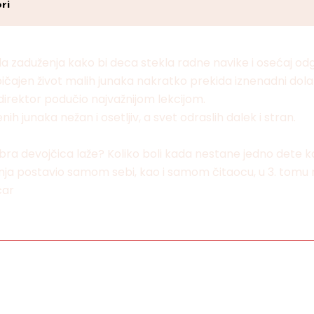
ri
la zaduženja kako bi deca stekla radne navike i osećaj odg
 Uobičajen život malih junaka nakratko prekida iznenadni d
 direktor podučio najvažnijom lekcijom.
 junaka nežan i osetljiv, a svet odraslih dalek i stran.
 devojčica laže? Koliko boli kada nestane jedno dete koje n
 postavio samom sebi, kao i samom čitaocu, u 3. tomu man
čar