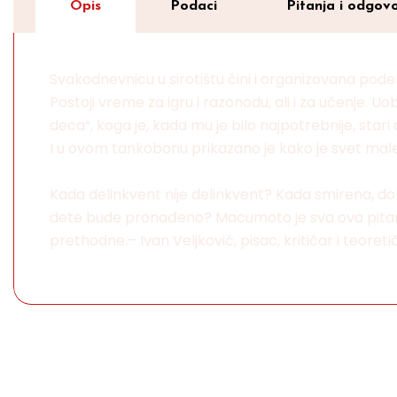
Opis
Podaci
Pitanja i odgovo
Svakodnevnicu u sirotištu čini i organizovana pode
Postoji vreme za igru i razonodu, ali i za učenje.
deca“, koga je, kada mu je bilo najpotrebnije, stari
I u ovom tankobonu prikazano je kako je svet malenih
Kada delinkvent nije delinkvent? Kada smirena, dobra
dete bude pronađeno? Macumoto je sva ova pitanja
prethodne.– Ivan Veljković, pisac, kritičar i teoreti