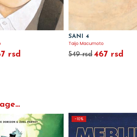
SANI 4
o
Taijo Macumoto
7 rsd
467 rsd
549 rsd
ge...
-10%