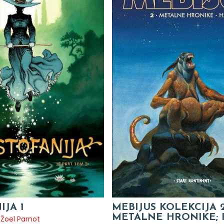
IJA 1
MEBIJUS KOLEKCIJA 2
METALNE HRONIKE; 
,
Žoel Parnot