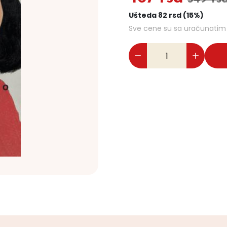
Ušteda 82 rsd (15%)
Sve cene su sa uračunati