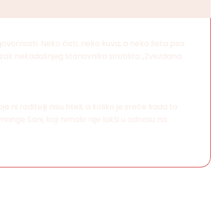
ovornosti. Neko čisti, neko kuva, a neko šeta psa.
olazak nekadašnjeg stanovnika sirotišta „Zvezdana
i roditelji nisu hteli, a koliko je sreće kada to
ge Sani, koji nimalo nije lakši u odnosu na