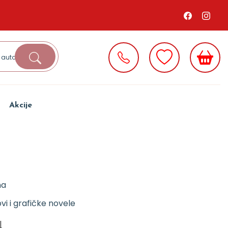
Akcije
na
ovi i grafičke novele
d