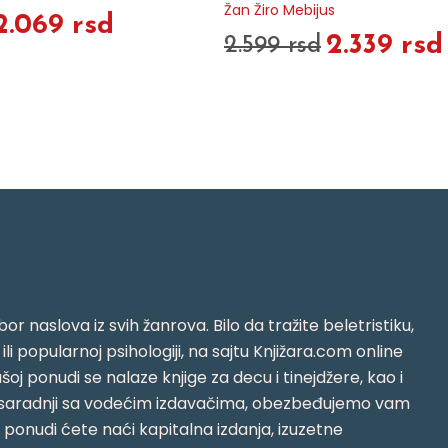
Žan Žiro Mebijus
2.069 rsd
2.339 rsd
2.599 rsd
or naslova iz svih žanrova. Bilo da tražite beletristiku,
i ili popularnoj psihologiji, na sajtu Knjižara.com online
oj ponudi se nalaze knjige za decu i tinejdžere, kao i
jujući saradnji sa vodećim izdavačima, obezbeđujemo vam
j ponudi ćete naći kapitalna izdanja, izuzetne