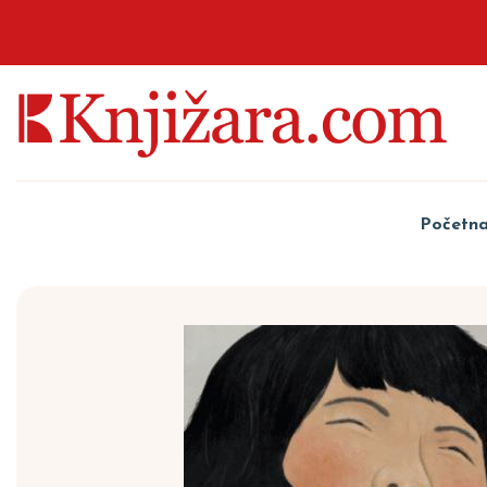
Početn