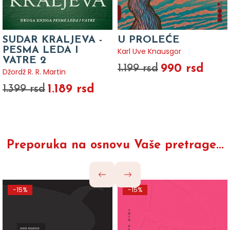
SUDAR KRALJEVA -
U PROLEĆE
PESMA LEDA I
Karl Uve Knausgor
VATRE 2
990 rsd
1.199 rsd
Džordž R. R. Martin
1.189 rsd
1.399 rsd
Preporuka na osnovu Vaše pretrage...
-15%
-15%