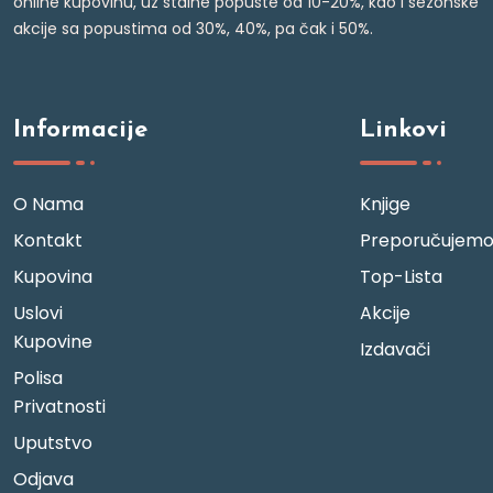
online kupovinu, uz stalne popuste od 10-20%, kao i sezonske
akcije sa popustima od 30%, 40%, pa čak i 50%.
Informacije
Linkovi
O Nama
Knjige
Kontakt
Preporučujem
Kupovina
Top-Lista
Uslovi
Akcije
Kupovine
Izdavači
Polisa
Privatnosti
Uputstvo
Odjava