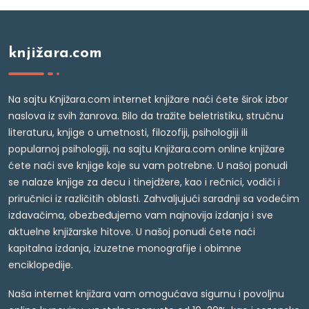
knjižara.com
Na sajtu Knjižara.com internet knjižare naći ćete širok izbor
naslova iz svih žanrova. Bilo da tražite beletristiku, stručnu
literaturu, knjige o umetnosti, filozofiji, psihologiji ili
popularnoj psihologiji, na sajtu Knjižara.com online knjižare
ćete naći sve knjige koje su vam potrebne. U našoj ponudi
se nalaze knjige za decu i tinejdžere, kao i rečnici, vodiči i
priručnici iz različitih oblasti. Zahvaljujući saradnji sa vodećim
izdavačima, obezbeđujemo vam najnovija izdanja i sve
aktuelne knjižarske hitove. U našoj ponudi ćete naći
kapitalna izdanja, izuzetne monografije i obimne
enciklopedije.
Naša internet knjižara vam omogućava sigurnu i povoljnu