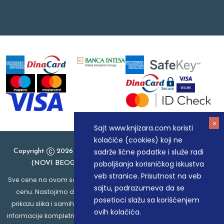
Sajt www.knjizara.com koristi
kolačiće (cookies) koji ne
sadrže lične podatke i služe radi
Copyright
2026 Knjizara.com - MAKART DOO BEOGRAD
poboljšanja korisničkog iskustva
(NOVI BEOGRAD), PIB: 105184104, MB: 20337524
veb stranice. Prisutnost na veb
Sve cene na ovom sajtu iskazane su u dinarima. PDV je uračunat u
sajtu, podrazumeva da se
cenu. Nastojimo da budemo što precizniji u opisu proizvoda,
posetioci slažu sa korišćenjem
prikazu slika i samih cena, ali ne možemo garantovati da su sve
ovih kolačića.
informacije kompletne i bez grešaka. Svi artikli prikazani na sajtu su