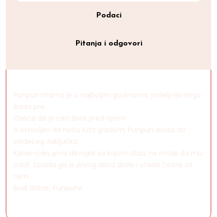
Podaci
Pitanja i odgovori
Punpun mama je u najboljim godinama, poželjnija nego
ikada pre.
Oseća da je ceo život pred njom!
A ostavljen da noću luta gradom, Punpun dolazi do
sledećeg zaključka:
Kanie-ćan, prva devojka sa kojom izlazi, ne može da mu
odoli. Spazila ga je prvog dana škole i otada čezne za
njim.
Budi dobar, Punpune.