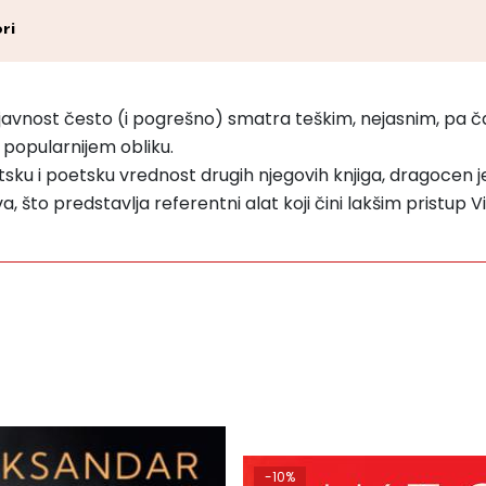
ri
na javnost često (i pogrešno) smatra teškim, nejasnim, pa 
o popularnijem obliku.
sku i poetsku vrednost drugih njegovih knjiga, dragocen j
 što predstavlja referentni alat koji čini lakšim pristup V
-10%