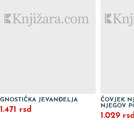
GNOSTIČKA JEVANĐELJA
ČOVJEK N
NJEGOV P
1.471 rsd
1.029 rs