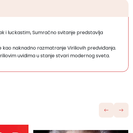
čak i luckastim, Sumračno svitanje predstavlja
e kao naknadno razmatranje Viriliovih predviđanja.
iriliovim uvidima u stanje stvari modernog sveta.