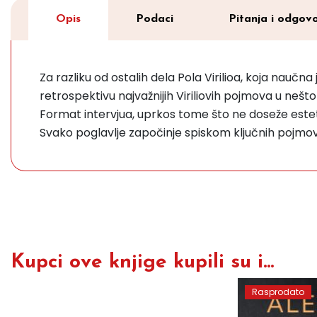
Opis
Podaci
Pitanja i odgovo
Za razliku od ostalih dela Pola Virilioa, koja nauč
retrospektivu najvažnijih Viriliovih pojmova u nešt
Format intervjua, uprkos tome što ne doseže estet
Svako poglavlje započinje spiskom ključnih pojmova,
Kupci ove knjige kupili su i...
Rasprodato