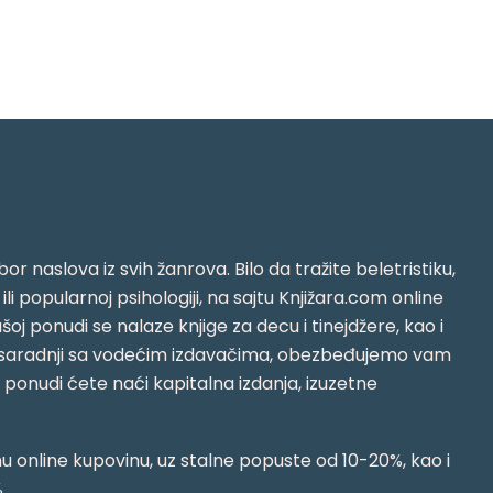
or naslova iz svih žanrova. Bilo da tražite beletristiku,
i ili popularnoj psihologiji, na sajtu Knjižara.com online
oj ponudi se nalaze knjige za decu i tinejdžere, kao i
jujući saradnji sa vodećim izdavačima, obezbeđujemo vam
j ponudi ćete naći kapitalna izdanja, izuzetne
 online kupovinu, uz stalne popuste od 10-20%, kao i
.