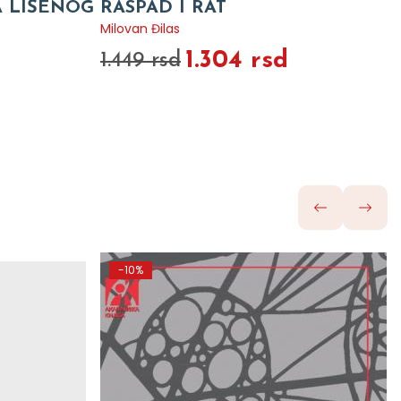
A LIŠENOG
RASPAD I RAT
Milovan Đilas
1.304 rsd
1.449 rsd
-10%