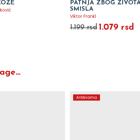
KOŽE
PATNJA ZBOG ŽIVOT
SMISLA
ković
Viktor Frankl
O
1.079 rsd
1.199 rsd
ge...
Antikvarna