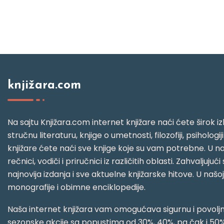
knjižara.com
Na sajtu Knjižara.com internet knjižare naći ćete širok izb
stručnu literaturu, knjige o umetnosti, filozofiji, psihologij
knjižare ćete naći sve knjige koje su vam potrebne. U naš
rečnici, vodiči i priručnici iz različitih oblasti. Zahval
najnovija izdanja i sve aktuelne knjižarske hitove. U našo
monografije i obimne enciklopedije.
Naša internet knjižara vam omogućava sigurnu i povoljnu
sezonske akcije sa popustima od 30%, 40%, pa čak i 50%