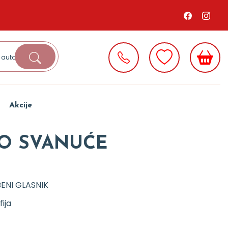
Akcije
O SVANUĆE
ENI GLASNIK
fija