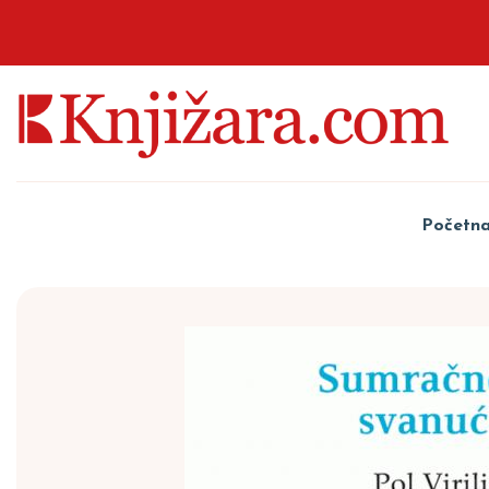
Početn