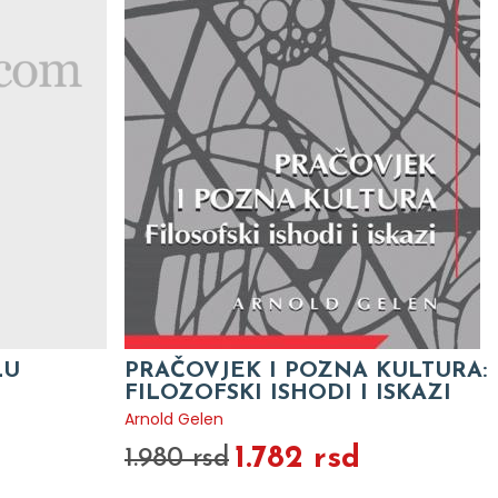
LU
PRAČOVJEK I POZNA KULTURA:
FILOZOFSKI ISHODI I ISKAZI
Arnold Gelen
1.782 rsd
1.980 rsd