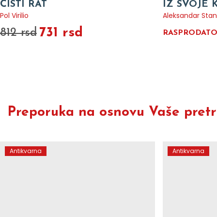
ČISTI RAT
IZ SVOJE 
Pol Virilio
Aleksandar Stan
731 rsd
812 rsd
RASPRODAT
Preporuka na osnovu Vaše pretra
Antikvarna
Antikvarna