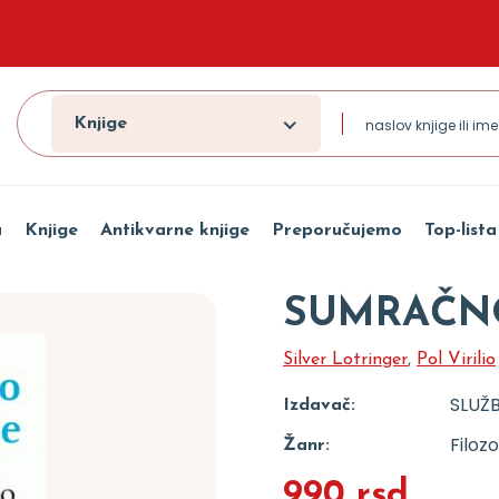
Knjige
a
Knjige
Antikvarne knjige
Preporučujemo
Top-lista
SUMRAČN
Silver Lotringer
,
Pol Virilio
SLUŽB
Izdavač:
Filozo
Žanr:
990 rsd