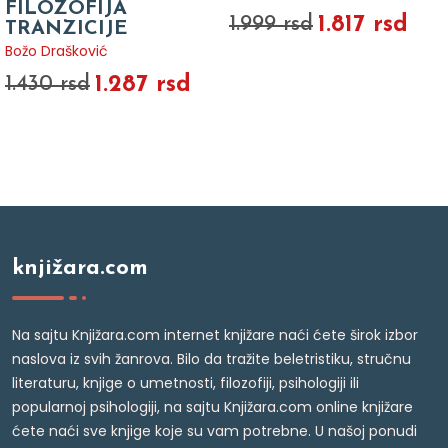
FILOZOFIJA
1.817 rsd
1.999 rsd
TRANZICIJE
Božo Drašković
1.287 rsd
1.430 rsd
knjižara.com
Na sajtu Knjižara.com internet knjižare naći ćete širok izbor
naslova iz svih žanrova. Bilo da tražite beletristiku, stručnu
literaturu, knjige o umetnosti, filozofiji, psihologiji ili
popularnoj psihologiji, na sajtu Knjižara.com online knjižare
ćete naći sve knjige koje su vam potrebne. U našoj ponudi