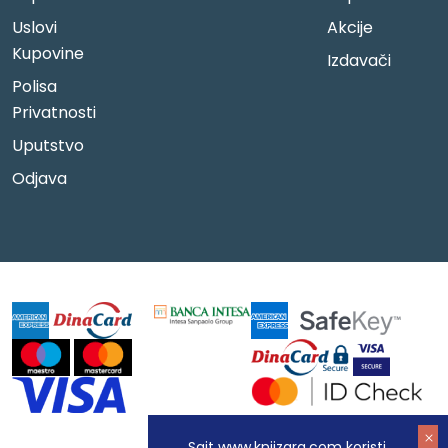
Uslovi
Akcije
Kupovine
Izdavači
Polisa
Privatnosti
Uputstvo
Odjava
Sajt www.knjizara.com koristi