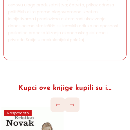
osnovu uloge preduzetništva; četvrto, prikaz odnosa
političkih elita prema blagovremeno iznetim
inicijativama i predlozima autora radi ukazivanja
donosiocima strateških sistemskih odluka na opasnosti i
posledice procesa klizanja ekonomskog sistema i
privrede Srbije u neokolonijalni položaj.
Kupci ove knjige kupili su i...
Rasprodato