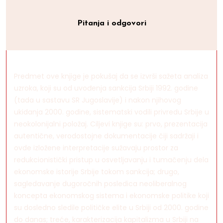
Pitanja i odgovori
Predmet ove knjige je pokušaj da se izvrši sažeta analiza
uzroka, koji su od uvođenja sankcija Srbiji 1992. godine
(tada u sastavu SR Jugoslavije) i nakon njihovog
ukidanja 2000. godine, sistematski vodili privredu Srbije u
neokolonijalni položaj. Ciljevi knjige su: prvo, prezentacija
autentične, verodostojne dokumentacije čiji sadržaji i
ovde izložene interpretacije sužavaju prostor za
redukcionistički pristup u osvetljavanju i tumačenju dela
ekonomske istorije Srbije tokom sankcija; drugo,
sagledavanje dugoročnih posledica neoliberalnog
koncepta ekonomskog sistema i ekonomske politike koji
su dosledno sledile političke elite u Srbiji od 2000. godine
do danas; treće, karakterizacija kapitalizma u Srbiji na