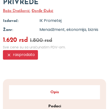
PRIVREDE
Božo Drašković
,
Đorđe Đukić
IK Prometej
Izdavač:
Menadžment, ekonomija, biznis
Žanr:
1.620 rsd
1.800 rsd
Sve cene su sa uračunatim PDV-om.
rasprodato
Opis
Podaci