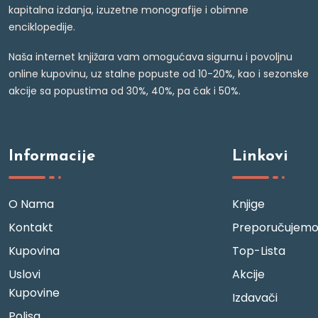
kapitalna izdanja, izuzetne monografije i obimne
enciklopedije.
Naša internet knjižara vam omogućava sigurnu i povoljnu
online kupovinu, uz stalne popuste od 10-20%, kao i sezonske
akcije sa popustima od 30%, 40%, pa čak i 50%.
Informacije
Linkovi
O Nama
Knjige
Kontakt
Preporučujem
Kupovina
Top-Lista
Uslovi
Akcije
Kupovine
Izdavači
Polisa