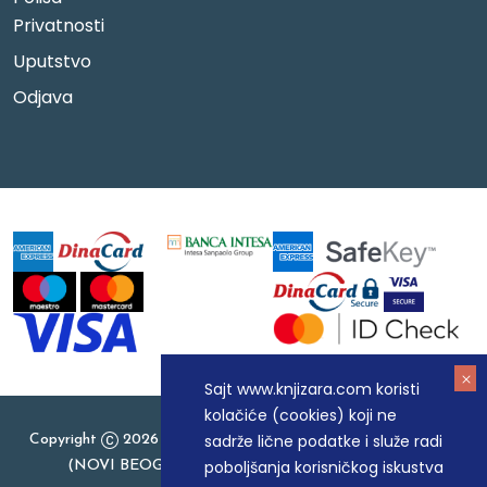
Privatnosti
Uputstvo
Odjava
Sajt www.knjizara.com koristi
kolačiće (cookies) koji ne
sadrže lične podatke i služe radi
Copyright
2026 Knjizara.com - MAKART DOO BEOGRAD
poboljšanja korisničkog iskustva
(NOVI BEOGRAD), PIB: 105184104, MB: 20337524