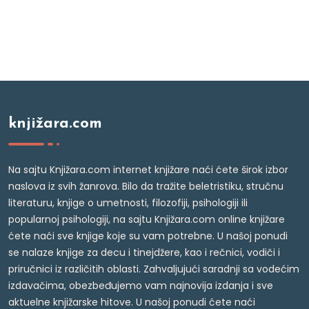
knjižara.com
Na sajtu Knjižara.com internet knjižare naći ćete širok izbor
naslova iz svih žanrova. Bilo da tražite beletristiku, stručnu
literaturu, knjige o umetnosti, filozofiji, psihologiji ili
popularnoj psihologiji, na sajtu Knjižara.com online knjižare
ćete naći sve knjige koje su vam potrebne. U našoj ponudi
se nalaze knjige za decu i tinejdžere, kao i rečnici, vodiči i
priručnici iz različitih oblasti. Zahvaljujući saradnji sa vodećim
izdavačima, obezbeđujemo vam najnovija izdanja i sve
aktuelne knjižarske hitove. U našoj ponudi ćete naći