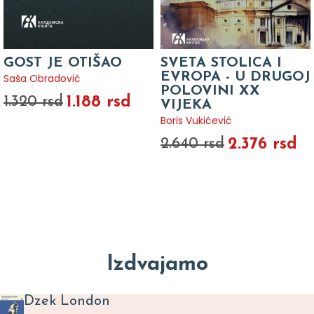
GOST JE OTIŠAO
SVETA STOLICA I
EVROPA - U DRUGOJ
Saša Obradović
POLOVINI XX
1.188 rsd
1.320 rsd
VIJEKA
Boris Vukićević
2.376 rsd
2.640 rsd
Izdvajamo
Dzek London