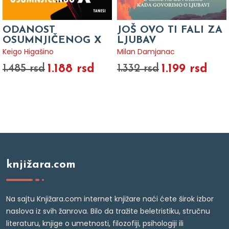
ODANOST
JOŠ OVO TI FALI ZA
OSUMNJIČENOG X
LJUBAV
Keigo Higašino
Milan Damjanac
1.188 rsd
1.199 rsd
1.485 rsd
1.332 rsd
knjižara.com
Na sajtu Knjižara.com internet knjižare naći ćete širok izbor
naslova iz svih žanrova. Bilo da tražite beletristiku, stručnu
literaturu, knjige o umetnosti, filozofiji, psihologiji ili