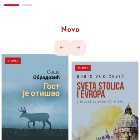
Novo
novo
novo