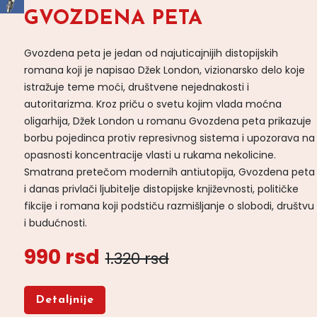
GVOZDENA PETA
Gvozdena peta je jedan od najuticajnijih distopijskih
romana koji je napisao Džek London, vizionarsko delo koje
istražuje teme moći, društvene nejednakosti i
autoritarizma. Kroz priču o svetu kojim vlada moćna
oligarhija, Džek London u romanu Gvozdena peta prikazuje
borbu pojedinca protiv represivnog sistema i upozorava na
opasnosti koncentracije vlasti u rukama nekolicine.
Smatrana pretečom modernih antiutopija, Gvozdena peta
i danas privlači ljubitelje distopijske književnosti, političke
fikcije i romana koji podstiču razmišljanje o slobodi, društvu
i budućnosti.
990 rsd
1.320 rsd
Detaljnije