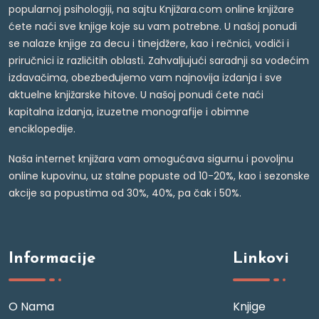
popularnoj psihologiji, na sajtu Knjižara.com online knjižare
ćete naći sve knjige koje su vam potrebne. U našoj ponudi
se nalaze knjige za decu i tinejdžere, kao i rečnici, vodiči i
priručnici iz različitih oblasti. Zahvaljujući saradnji sa vodećim
izdavačima, obezbeđujemo vam najnovija izdanja i sve
aktuelne knjižarske hitove. U našoj ponudi ćete naći
kapitalna izdanja, izuzetne monografije i obimne
enciklopedije.
Naša internet knjižara vam omogućava sigurnu i povoljnu
online kupovinu, uz stalne popuste od 10-20%, kao i sezonske
akcije sa popustima od 30%, 40%, pa čak i 50%.
Informacije
Linkovi
O Nama
Knjige