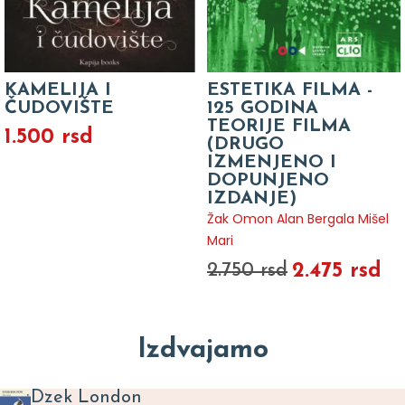
KAMELIJA I
ESTETIKA FILMA -
ČUDOVIŠTE
125 GODINA
TEORIJE FILMA
1.500 rsd
(DRUGO
IZMENJENO I
DOPUNJENO
IZDANJE)
Žak Omon Alan Bergala Mišel
Mari
2.475 rsd
2.750 rsd
Izdvajamo
Dzek London