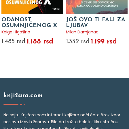
ODANOST
JOŠ OVO TI FALI ZA
OSUMNJIČENOG X
LJUBAV
Keigo Higašino
Milan Damjanac
1.188 rsd
1.199 rsd
1.485 rsd
1.332 rsd
knjižara.com
Na sajtu Knjižara.com internet knjižare naći ćete širok izbor
naslova iz svih žanrova. Bilo da tražite beletristiku, stručnu
literaturu, knjige o umetnosti, filozofiji, psihologiji ili