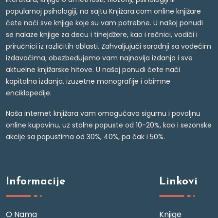
popularnoj psihologiji, na sajtu Knjižara.com online knjižare
ćete naći sve knjige koje su vam potrebne. U našoj ponudi
se nalaze knjige za decu i tinejdžere, kao i rečnici, vodiči i
priručnici iz različitih oblasti. Zahvaljujući saradnji sa vodećim
izdavačima, obezbeđujemo vam najnovija izdanja i sve
aktuelne knjižarske hitove. U našoj ponudi ćete naći
kapitalna izdanja, izuzetne monografije i obimne
enciklopedije.
Naša internet knjižara vam omogućava sigurnu i povoljnu
online kupovinu, uz stalne popuste od 10-20%, kao i sezonske
akcije sa popustima od 30%, 40%, pa čak i 50%.
Informacije
Linkovi
O Nama
Knjige