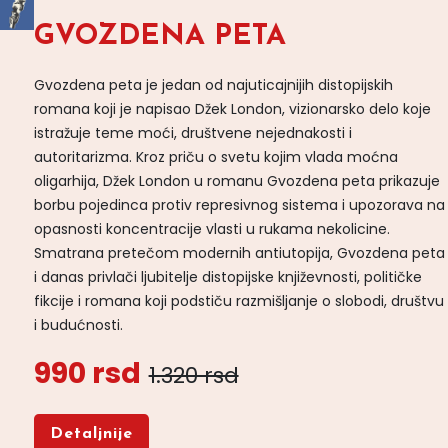
GVOZDENA PETA
Gvozdena peta je jedan od najuticajnijih distopijskih
romana koji je napisao Džek London, vizionarsko delo koje
istražuje teme moći, društvene nejednakosti i
autoritarizma. Kroz priču o svetu kojim vlada moćna
oligarhija, Džek London u romanu Gvozdena peta prikazuje
borbu pojedinca protiv represivnog sistema i upozorava na
opasnosti koncentracije vlasti u rukama nekolicine.
Smatrana pretečom modernih antiutopija, Gvozdena peta
i danas privlači ljubitelje distopijske književnosti, političke
fikcije i romana koji podstiču razmišljanje o slobodi, društvu
i budućnosti.
990 rsd
1.320 rsd
Detaljnije