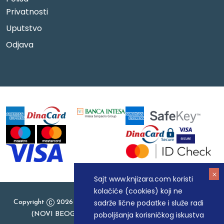
Privatnosti
Uputstvo
Odjava
Sajt www.knjizara.com koristi
kolačiće (cookies) koji ne
sadrže lične podatke i služe radi
Copyright
2026 Knjizara.com - MAKART DOO BEOGRAD
poboljšanja korisničkog iskustva
(NOVI BEOGRAD), PIB: 105184104, MB: 20337524