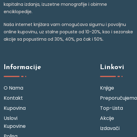
kapitalna izdanja, izuzetne monografije i obimne
enciklopedije.
Naša internet knjižara vam omogućava sigurnu i povoljnu
online kupovinu, uz stalne popuste od 10-20%, kao i sezonske
akcije sa popustima od 30%, 40%, pa čak i 50%.
Informacije
Linkovi
O Nama
Knjige
Kontakt
Preporučujem
Kupovina
Top-Lista
Uslovi
Akcije
Kupovine
Izdavači
Polisa