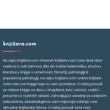
knjižara.com
Na sajtu Knjižara.com internet knjižare naći ćete širok izbor
naslova iz svih žanrova. Bilo da tražite beletristiku, stručnu
literaturu, knjige o umetnosti, filozofiji, psihologiji ili
popularnoj psihologiji, na sajtu Knjižara.com online knjižare
ćete naći sve knjige koje su vam potrebne. U našoj ponudi
se nalaze knjige za decu i tinejdžere, kao i rečnici, vodiči i
priručnici iz različitih oblasti. Zahvaljujući saradnji sa vodećim
izdavačima, obezbeđujemo vam najnovija izdanja i sve
aktuelne knjižarske hitove. U našoj ponudi ćete naći