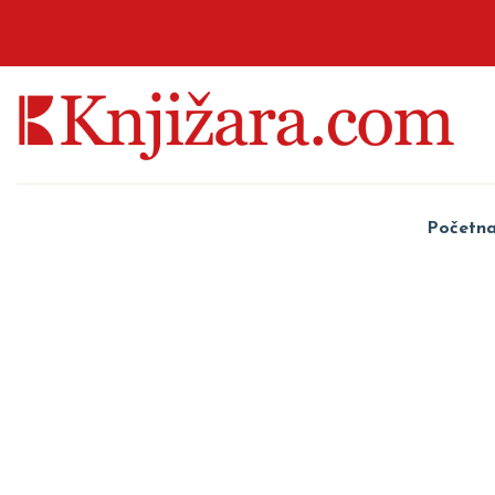
Početn