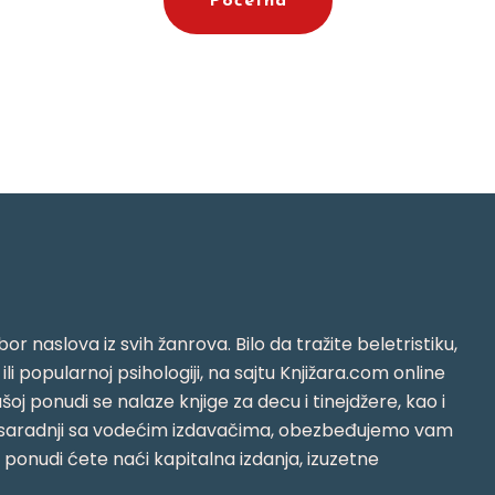
Početna
or naslova iz svih žanrova. Bilo da tražite beletristiku,
i ili popularnoj psihologiji, na sajtu Knjižara.com online
oj ponudi se nalaze knjige za decu i tinejdžere, kao i
jujući saradnji sa vodećim izdavačima, obezbeđujemo vam
j ponudi ćete naći kapitalna izdanja, izuzetne