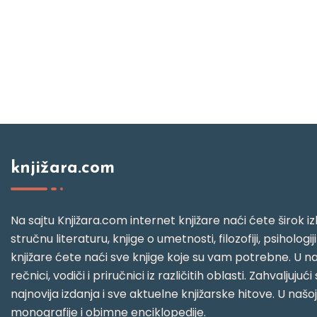
knjižara.com
Na sajtu Knjižara.com internet knjižare naći ćete širok izb
stručnu literaturu, knjige o umetnosti, filozofiji, psihologij
knjižare ćete naći sve knjige koje su vam potrebne. U naš
rečnici, vodiči i priručnici iz različitih oblasti. Zahval
najnovija izdanja i sve aktuelne knjižarske hitove. U našo
monografije i obimne enciklopedije.