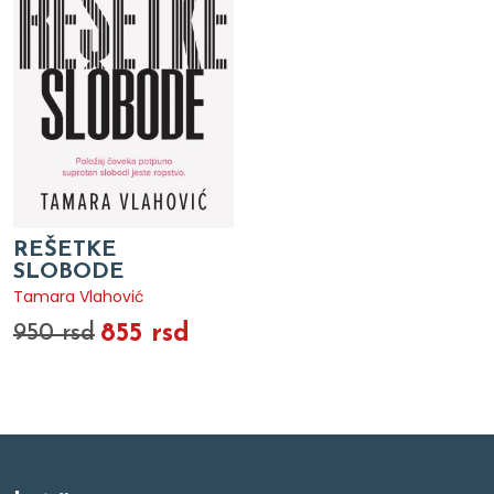
REŠETKE
SLOBODE
Tamara Vlahović
855 rsd
950 rsd