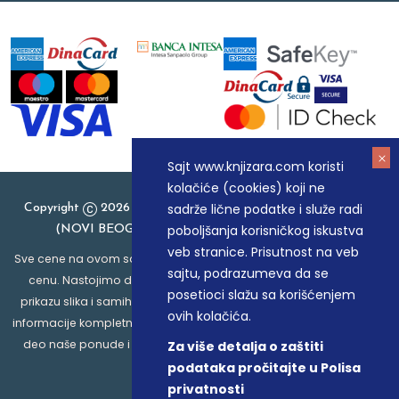
Sajt www.knjizara.com koristi
kolačiće (cookies) koji ne
sadrže lične podatke i služe radi
Copyright
2026 Knjizara.com - MAKART DOO BEOGRAD
poboljšanja korisničkog iskustva
(NOVI BEOGRAD), PIB: 105184104, MB: 20337524
veb stranice. Prisutnost na veb
Sve cene na ovom sajtu iskazane su u dinarima. PDV je uračunat u
sajtu, podrazumeva da se
cenu. Nastojimo da budemo što precizniji u opisu proizvoda,
posetioci slažu sa korišćenjem
prikazu slika i samih cena, ali ne možemo garantovati da su sve
ovih kolačića.
informacije kompletne i bez grešaka. Svi artikli prikazani na sajtu su
deo naše ponude i ne podrazumeva da su dostupni u svakom
Za više detalja o zaštiti
trenutku.
podataka pročitajte u Polisa
privatnosti