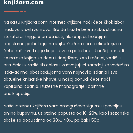
knjižara.com
Na sajtu Knjižara.com internet knjižare naći ćete širok izbor
naslova iz svih žanrova. Bilo da tražite beletristiku, stručnu
literaturu, knjige o umetnosti, filozofiji, psihologiji ili
popularnoj psihologiji, na sajtu Knjižara.com online knjižare
ćete naći sve knjige koje su vam potrebne. U našoj ponudi
se nalaze knjige za decu i tinejdžere, kao i rečnici, vodiči i
priručnici iz različitih oblasti. Zahvaljujući saradnji sa vodećim
izdavačima, obezbeđujemo vam najnovija izdanja i sve
aktuelne knjižarske hitove. U našoj ponudi ćete naći
kapitalna izdanja, izuzetne monografije i obimne
enciklopedije.
Naša internet knjižara vam omogućava sigurnu i povoljnu
online kupovinu, uz stalne popuste od 10-20%, kao i sezonske
akcije sa popustima od 30%, 40%, pa čak i 50%.