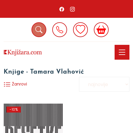
Knjige - Tamara Vlahović
Žanrovi
-10%