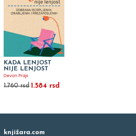
KADA LENJOST
NIJE LENJOST
Devon Prajs
1.584 rsd
1.760 rsd
knjižara.com