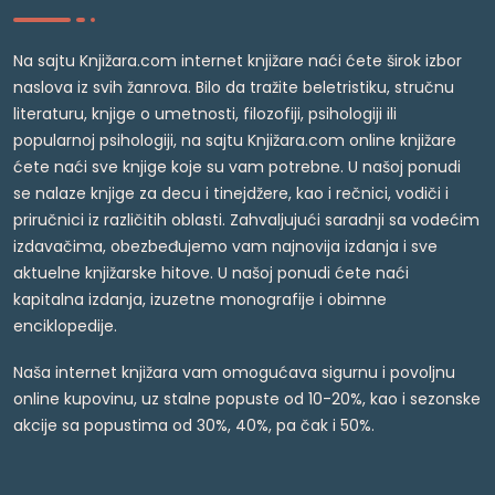
Na sajtu Knjižara.com internet knjižare naći ćete širok izbor
naslova iz svih žanrova. Bilo da tražite beletristiku, stručnu
literaturu, knjige o umetnosti, filozofiji, psihologiji ili
popularnoj psihologiji, na sajtu Knjižara.com online knjižare
ćete naći sve knjige koje su vam potrebne. U našoj ponudi
se nalaze knjige za decu i tinejdžere, kao i rečnici, vodiči i
priručnici iz različitih oblasti. Zahvaljujući saradnji sa vodećim
izdavačima, obezbeđujemo vam najnovija izdanja i sve
aktuelne knjižarske hitove. U našoj ponudi ćete naći
kapitalna izdanja, izuzetne monografije i obimne
enciklopedije.
Naša internet knjižara vam omogućava sigurnu i povoljnu
online kupovinu, uz stalne popuste od 10-20%, kao i sezonske
akcije sa popustima od 30%, 40%, pa čak i 50%.