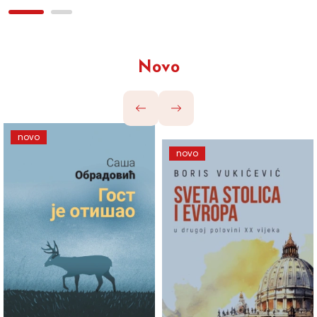
Novo
novo
novo