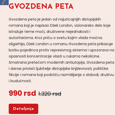
GVOZDENA PETA
Gvozdena peta je jedan od najuticajnijih distopijskih
romana koji je napisao Džek London, vizionarsko delo koje
istražuje teme moći, društvene nejednakosti i
autoritarizma. Kroz priču o svetu kojim vlada moćna
oligarhija, Džek London u romanu Gvozdena peta prikazuje
borbu pojedinca protiv represivnog sistema i upozorava na
opasnosti koncentracije vlasti u rukama nekolicine.
Smatrana pretečom modernih antiutopija, Gvozdena peta
i danas privlači ljubitelje distopijske književnosti, političke
fikcije i romana koji podstiču razmišljanje o slobodi, društvu
i budućnosti.
990 rsd
1.320 rsd
Detaljnije