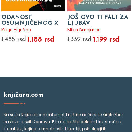
ODANOST
JOŠ OVO TI FALI ZA
OSUMNJIČENOG X
LJUBAV
Keigo Higašino
Milan Damjanac
1.188 rsd
1.199 rsd
1.485 rsd
1.332 rsd
knjižara.com
Na sajtu Knjižara.com internet knjižare naći ćete širok izbor
naslova iz svih žanrova. Bilo da tražite beletristiku, stručnu
literaturu, knjige o umetnosti, filozofiji, psihologiji ili