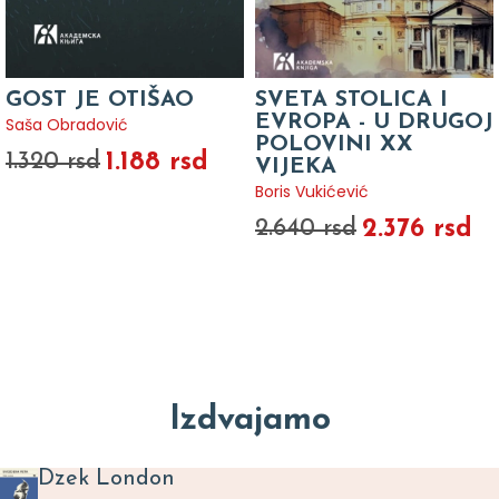
GOST JE OTIŠAO
SVETA STOLICA I
EVROPA - U DRUGOJ
Saša Obradović
POLOVINI XX
1.188 rsd
1.320 rsd
VIJEKA
Boris Vukićević
2.376 rsd
2.640 rsd
Izdvajamo
Dzek London