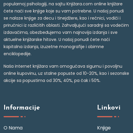
popularnoj psihologiji, na sajtu Knjižara.com online knjižare
ćete naći sve knjige koje su vam potrebne. U našoj ponudi
se nalaze knjige za decu i tinejdžere, kao i rečnici, vodiči i
priručnici iz različitih oblasti. Zahvaljujući saradnji sa vodećim
izdavačima, obezbeđujemo vam najnovija izdanja i sve
aktuelne knjižarske hitove. U našoj ponudi ćete naći
kapitalna izdanja, izuzetne monografije i obimne
enciklopedije.
Naša internet knjižara vam omogućava sigurnu i povoljnu
online kupovinu, uz stalne popuste od 10-20%, kao i sezonske
akcije sa popustima od 30%, 40%, pa čak i 50%.
Informacije
Linkovi
O Nama
Knjige