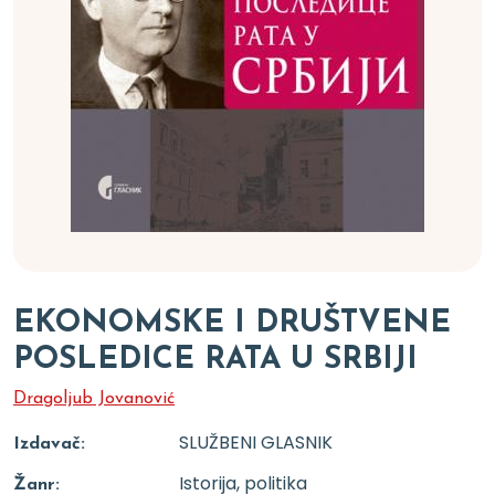
EKONOMSKE I DRUŠTVENE
POSLEDICE RATA U SRBIJI
Dragoljub Jovanović
SLUŽBENI GLASNIK
Izdavač:
Istorija, politika
Žanr: