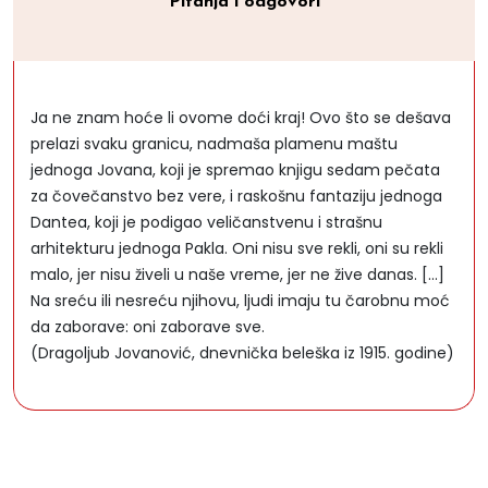
Pitanja i odgovori
Ja ne znam hoće li ovome doći kraj! Ovo što se dešava
prelazi svaku granicu, nadmaša plamenu maštu
jednoga Jovana, koji je spremao knjigu sedam pečata
za čovečanstvo bez vere, i raskošnu fantaziju jednoga
Dantea, koji je podigao veličanstvenu i strašnu
arhitekturu jednoga Pakla. Oni nisu sve rekli, oni su rekli
malo, jer nisu živeli u naše vreme, jer ne žive danas. [...]
Na sreću ili nesreću njihovu, ljudi imaju tu čarobnu moć
da zaborave: oni zaborave sve.
(Dragoljub Jovanović, dnevnička beleška iz 1915. godine)