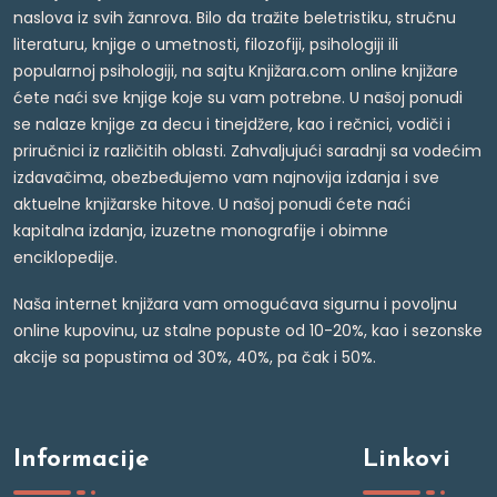
naslova iz svih žanrova. Bilo da tražite beletristiku, stručnu
literaturu, knjige o umetnosti, filozofiji, psihologiji ili
popularnoj psihologiji, na sajtu Knjižara.com online knjižare
ćete naći sve knjige koje su vam potrebne. U našoj ponudi
se nalaze knjige za decu i tinejdžere, kao i rečnici, vodiči i
priručnici iz različitih oblasti. Zahvaljujući saradnji sa vodećim
izdavačima, obezbeđujemo vam najnovija izdanja i sve
aktuelne knjižarske hitove. U našoj ponudi ćete naći
kapitalna izdanja, izuzetne monografije i obimne
enciklopedije.
Naša internet knjižara vam omogućava sigurnu i povoljnu
online kupovinu, uz stalne popuste od 10-20%, kao i sezonske
akcije sa popustima od 30%, 40%, pa čak i 50%.
Informacije
Linkovi