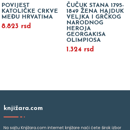
POVIJEST
ČUČUK STANA 1795-
KATOLIČKE CRKVE
1849 ŽENA HAJDUK
MEĐU HRVATIMA
VELJKA I GRČKOG
NARODNOG
8.823 rsd
HEROJA
GEORGAKISA
OLIMPIOSA
1.324 rsd
knjižara.com
Na sajtu Knjižara.com internet knjižare naći ćete širok izbor