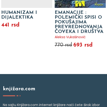
HUMANIZAM I
EMANACIJE :
DIJALEKTIKA
POLEMIČKI SPISI O
POKUŠAJIMA
441 rsd
PREVREDNOVANJA
ČOVEKA I DRUŠTVA
Aleksa Vukašinović
693 rsd
770 rsd
knjižara.com
Na sajtu Knjižara.com internet knjižare naći ćete širok izbor