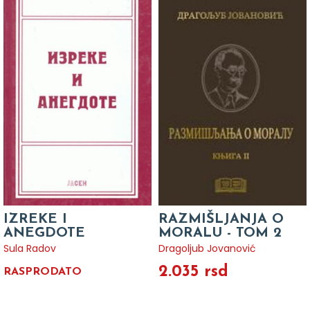
IZREKE I
RAZMIŠLJANJA O
ANEGDOTE
MORALU - TOM 2
Sula Radov
Dragoljub Jovanović
2.035 rsd
RASPRODATO