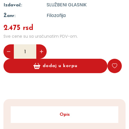
SLUŽBENI GLASNIK
Izdavač:
Filozofija
Žanr:
2.475 rsd
Sve cene su sa uračunatim PDV-om.
dodaj u korpu
Opis