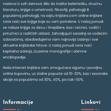
naslova iz svih žanrova. Bilo da tražite beletristiku, stručnu
literaturu, knjige o umetnosti, filozofiji, psihologiji ili
popularnoj psihologiji, na sajtu Knjižara.com online knjižare
ćete naći sve knjige koje su vam potrebne. U našoj ponudi
se nalaze knjige za decu i tinejdžere, kao i rečnici, vodiči i
priručnici iz različitih oblasti. Zahvaljujući saradnji sa vodećim
izdavačima, obezbeđujemo vam najnovija izdanja i sve
aktuelne knjižarske hitove. U našoj ponudi ćete naći
kapitalna izdanja, izuzetne monografije i obimne
enciklopedije.
Naša internet knjižara vam omogućava sigurnu i povoljnu
online kupovinu, uz stalne popuste od 10-20%, kao i sezonske
akcije sa popustima od 30%, 40%, pa čak i 50%.
Informacije
Linkovi