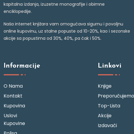
kapitalna izdanja, izuzetne monografije i obimne
enciklopedije.
Naša internet knjižara vam omogućava sigurnu i povoljnu
online kupovinu, uz stalne popuste od 10-20%, kao i sezonske
akcije sa popustima od 30%, 40%, pa čak i 50%.
Informacije
Linkovi
O Nama
Knjige
Kontakt
Preporučujem
Kupovina
Top-Lista
Uslovi
Akcije
Kupovine
Izdavači
Polisa