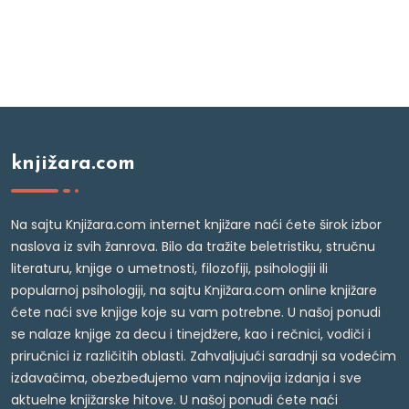
knjižara.com
Na sajtu Knjižara.com internet knjižare naći ćete širok izbor
naslova iz svih žanrova. Bilo da tražite beletristiku, stručnu
literaturu, knjige o umetnosti, filozofiji, psihologiji ili
popularnoj psihologiji, na sajtu Knjižara.com online knjižare
ćete naći sve knjige koje su vam potrebne. U našoj ponudi
se nalaze knjige za decu i tinejdžere, kao i rečnici, vodiči i
priručnici iz različitih oblasti. Zahvaljujući saradnji sa vodećim
izdavačima, obezbeđujemo vam najnovija izdanja i sve
aktuelne knjižarske hitove. U našoj ponudi ćete naći