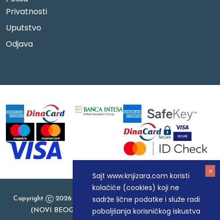
Privatnosti
Uputstvo
Odjava
Sajt www.knjizara.com koristi
kolačiće (cookies) koji ne
sadrže lične podatke i služe radi
Copyright
2026 Knjizara.com - MAKART DOO BEOGRAD
poboljšanja korisničkog iskustva
(NOVI BEOGRAD), PIB: 105184104, MB: 20337524