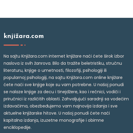
knjižara.com
Na sajtu Knjižara.com internet knjižare naći ćete širok izbor
naslova iz svih žanrova. Bilo da tražite beletristiku, stručnu
literaturu, knjige o umetnosti, filozofiji, psihologiji ili
popularnoj psihologiji, na sajtu Knjižara.com online knjižare
ćete naći sve knjige koje su vam potrebne. U našoj ponudi
se nalaze knjige za decu i tinejdžere, kao i rečnici, vodiči i
priručnici iz različitih oblasti. Zahvaljujući saradnji sa vodećim
izdavačima, obezbeđujemo vam najnovija izdanja i sve
aktuelne knjižarske hitove. U našoj ponudi ćete naći
kapitalna izdanja, izuzetne monografije i obimne
enciklopedije.