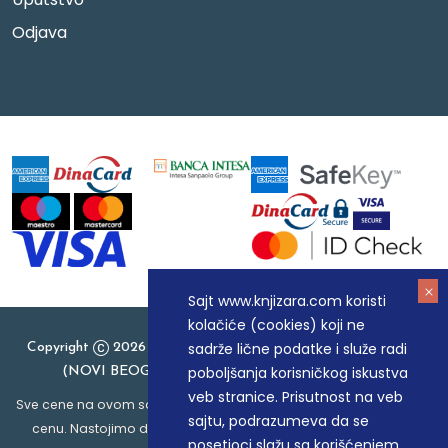
Odjava
Sajt www.knjizara.com koristi
kolačiće (cookies) koji ne
sadrže lične podatke i služe radi
Copyright
2026 Knjizara.com - MAKART DOO BEOGRAD
poboljšanja korisničkog iskustva
(NOVI BEOGRAD), PIB: 105184104, MB: 20337524
veb stranice. Prisutnost na veb
Sve cene na ovom sajtu iskazane su u dinarima. PDV je uračunat u
sajtu, podrazumeva da se
cenu. Nastojimo da budemo što precizniji u opisu proizvoda,
posetioci slažu sa korišćenjem