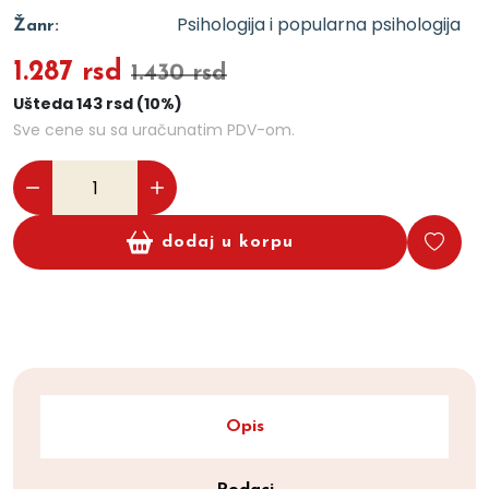
Psihologija i popularna psihologija
Žanr:
1.287 rsd
1.430 rsd
Ušteda 143 rsd (10%)
Sve cene su sa uračunatim PDV-om.
dodaj u korpu
Opis