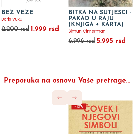
BEZ VEZE
BITKA NA SUTJESCI -
PAKAO U RAJU
Boris Vuku
(KNJIGA + KARTA)
1.999 rsd
2.200 rsd
Šimun Cimerman
5.995 rsd
6.996 rsd
Preporuka na osnovu Vaše pretrage...
-10%