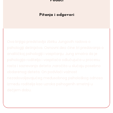
Podaci
Pitanja i odgovori
Ova knjiga predstavlja zbirku Jungovih radova o
psihologiji detinjstva. Osnovni deo čine tri predavanja o
analitičkoj psihologiji i vaspitanju. Jung smatra da je
psihologija roditelja i vaspitača odlučujuća u procesu
rasta i sazrevanja deteta ,naročito u slučaju posebno
obdarenog deteta. On podvlači važnost
nezadovoljavajućeg međusobnog psihološkog odnosa
između roditelja kao uzroka psihogenih smetnji u
dečjem dobu.