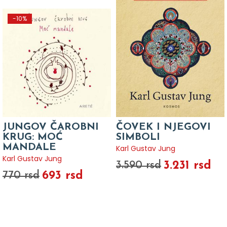
-10%
JUNGOV ČAROBNI
ČOVEK I NJEGOVI
KRUG: MOĆ
SIMBOLI
MANDALE
Karl Gustav Jung
Karl Gustav Jung
3.231 rsd
3.590 rsd
693 rsd
770 rsd