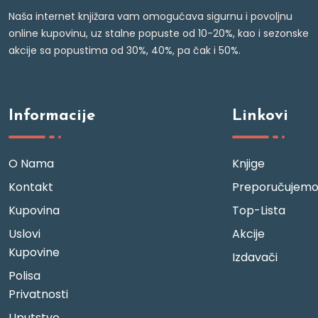
Naša internet knjižara vam omogućava sigurnu i povoljnu
online kupovinu, uz stalne popuste od 10-20%, kao i sezonske
akcije sa popustima od 30%, 40%, pa čak i 50%.
Informacije
Linkovi
O Nama
Knjige
Kontakt
Preporučujem
Kupovina
Top-Lista
Uslovi
Akcije
Kupovine
Izdavači
Polisa
Privatnosti
Uputstvo