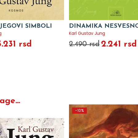
JEGOVI SIMBOLI
DINAMIKA NESVESN
g
Karl Gustav Jung
3.231 rsd
2.241 rsd
2.490 rsd
ge...
-10%