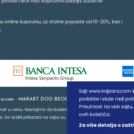
j ponudi ćete naći kapitalna izdanja, izuzetne
 online kupovinu, uz stalne popuste od 10-20%, kao i
.
Sajt www.knjizara.com ko
podatke i služe radi pob
ara.com - MAKART DOO BEOGRAD (NOVI BEOGRAD), PIB: 1
Prisutnost na veb sajtu
at u cenu. Nastojimo da budemo što precizniji u opisu proizvoda
ovih kolačića.
a. Svi artikli prikazani na sajtu su deo naše ponude i ne podraz
Za više detalja o zašt