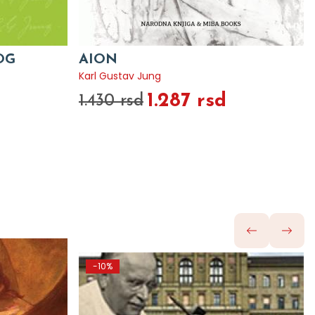
OG
AION
Karl Gustav Jung
1.287 rsd
1.430 rsd
-10%