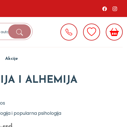
Akcije
JA I ALHEMIJA
os
logija i popularna psihologija
 rsd