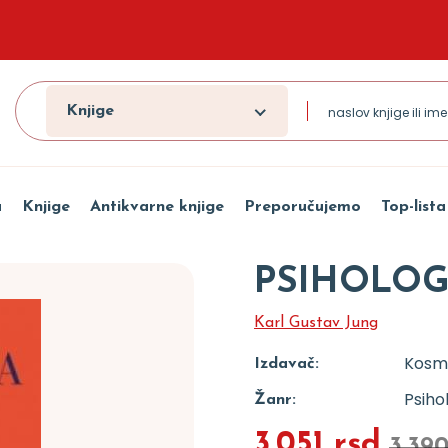
Knjige
a
Knjige
Antikvarne knjige
Preporučujemo
Top-lista
PSIHOLOGI
Karl Gustav Jung
Kosm
Izdavač:
Psiho
Žanr:
3.051 rsd
3.390