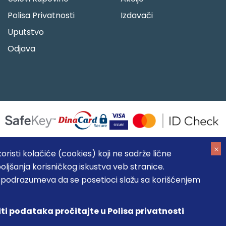
Polisa Privatnosti
Izdavači
Uputstvo
Odjava
risti kolačiće (cookies) koji ne sadrže lične
oljšanja korisničkog iskustva veb stranice.
05184104, MB: 20337524
, podrazumeva da se posetioci slažu sa korišćenjem
, prikazu slika i samih cena, ali ne možemo garantovati da su
umeva da su dostupni u svakom trenutku.
iti podataka pročitajte u Polisa privatnosti