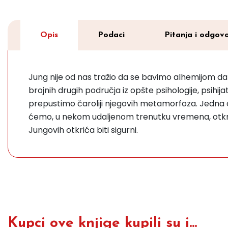
Opis
Podaci
Pitanja i odgovo
Jung nije od nas tražio da se bavimo alhemijom da bi
brojnih drugih područja iz opšte psihologije, psihija
prepustimo čaroliji njegovih metamorfoza. Jedna o
ćemo, u nekom udaljenom trenutku vremena, otkriti 
Jungovih otkrića biti sigurni.
Kupci ove knjige kupili su i...