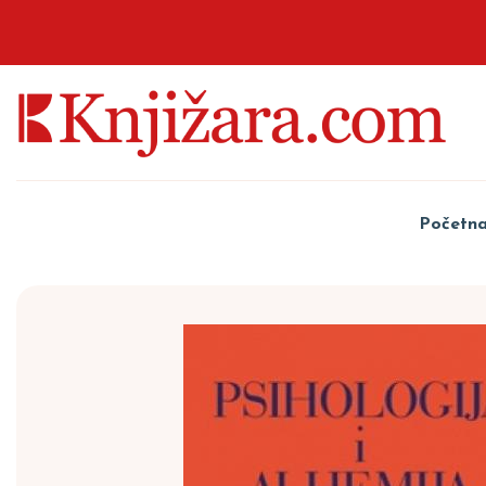
Početn