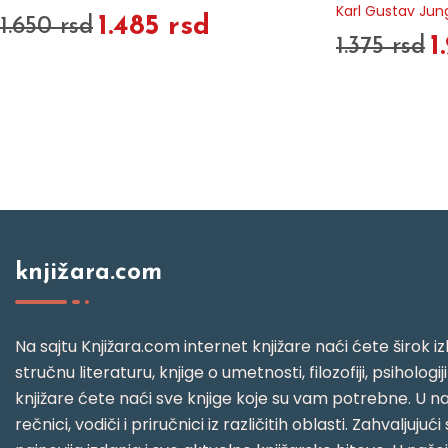
Karl Gustav Jun
1.485 rsd
1.650 rsd
1
1.375 rsd
knjižara.com
Na sajtu Knjižara.com internet knjižare naći ćete širok izb
stručnu literaturu, knjige o umetnosti, filozofiji, psihologij
knjižare ćete naći sve knjige koje su vam potrebne. U naš
rečnici, vodiči i priručnici iz različitih oblasti. Zahval