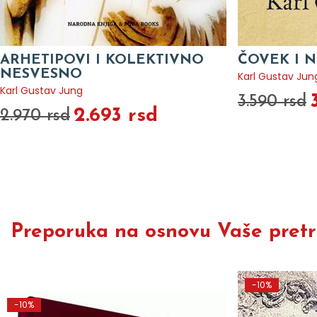
ARHETIPOVI I KOLEKTIVNO
ČOVEK I N
NESVESNO
Karl Gustav Jun
Karl Gustav Jung
3.590 rsd
2.693 rsd
2.970 rsd
Preporuka na osnovu Vaše pretra
-10%
-10%