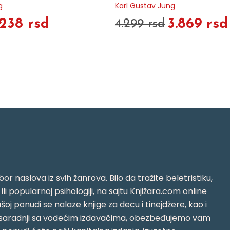
g
Karl Gustav Jung
.238 rsd
3.869 rsd
4.299 rsd
or naslova iz svih žanrova. Bilo da tražite beletristiku,
i ili popularnoj psihologiji, na sajtu Knjižara.com online
oj ponudi se nalaze knjige za decu i tinejdžere, kao i
jujući saradnji sa vodećim izdavačima, obezbeđujemo vam