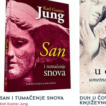
SAN I TUMAČENJE SNOVA
DUH U ČO
KNJIŽEVN
Karl Gustav Jung