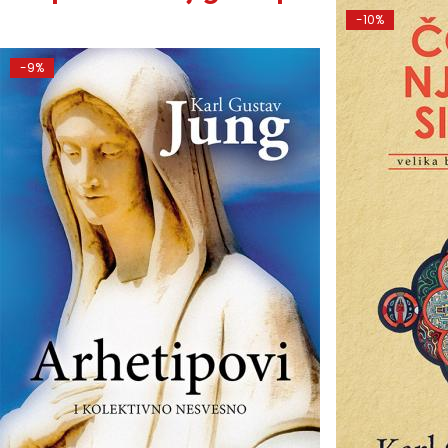
-10%
-9%