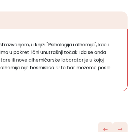
živanjem, u knjizi "Psihologija i alhemija", kao i
avimo u pokret lični unutrašnji točak i da se onda
re ili nove alhemičarske laboratorije u kojoj
 alhemija nije besmislica. U to bar možemo posle