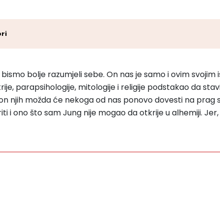
ri
smo bolje razumjeli sebe. On nas je samo i ovim svojim istra
trije, parapsihologije, mitologije i religije podstakao da st
n njih možda će nekoga od nas ponovo dovesti na prag sta
i ono što sam Jung nije mogao da otkrije u alhemiji. Jer,