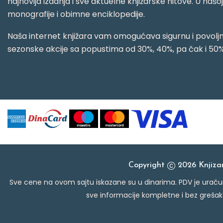
najnovija izdanja i sve aktuelne knjižarske hitove. U našo
monografije i obimne enciklopedije.
Naša internet knjižara vam omogućava sigurnu i povoljnu
sezonske akcije sa popustima od 30%, 40%, pa čak i 50%
Copyright
2026 Knjiz
Sve cene na ovom sajtu iskazane su u dinarima. PDV je uračun
sve informacije kompletne i bez grešak