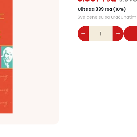
Ušteda 339 rsd (10%)
Sve cene su sa uračunati