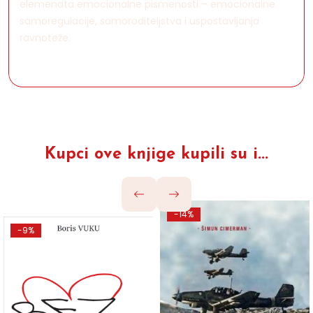
elemenata emocionalne pismenosti – emocionalne
samoregulacije, samoroditeljstva i uspostavljanja
ravnoteže.
Kupci ove knjige kupili su i...
-14%
-9%