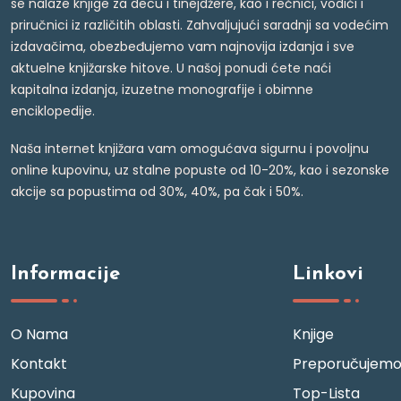
se nalaze knjige za decu i tinejdžere, kao i rečnici, vodiči i
priručnici iz različitih oblasti. Zahvaljujući saradnji sa vodećim
izdavačima, obezbeđujemo vam najnovija izdanja i sve
aktuelne knjižarske hitove. U našoj ponudi ćete naći
kapitalna izdanja, izuzetne monografije i obimne
enciklopedije.
Naša internet knjižara vam omogućava sigurnu i povoljnu
online kupovinu, uz stalne popuste od 10-20%, kao i sezonske
akcije sa popustima od 30%, 40%, pa čak i 50%.
Informacije
Linkovi
O Nama
Knjige
Kontakt
Preporučujem
Kupovina
Top-Lista