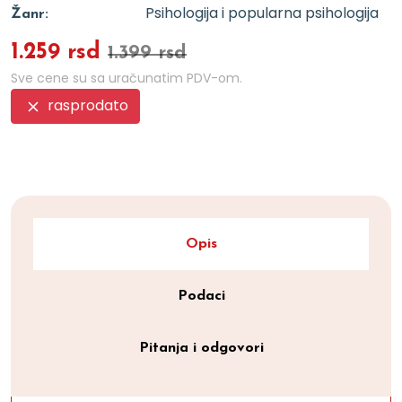
Psihologija i popularna psihologija
Žanr:
1.259 rsd
1.399 rsd
Sve cene su sa uračunatim PDV-om.
rasprodato
Opis
Podaci
Pitanja i odgovori