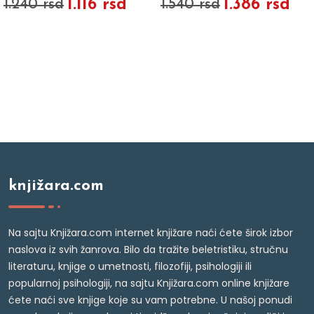
1.116 rsd
1.386 rsd
1.240 rsd
1.540 rsd
knjižara.com
Na sajtu Knjižara.com internet knjižare naći ćete širok izbor
naslova iz svih žanrova. Bilo da tražite beletristiku, stručnu
literaturu, knjige o umetnosti, filozofiji, psihologiji ili
popularnoj psihologiji, na sajtu Knjižara.com online knjižare
ćete naći sve knjige koje su vam potrebne. U našoj ponudi