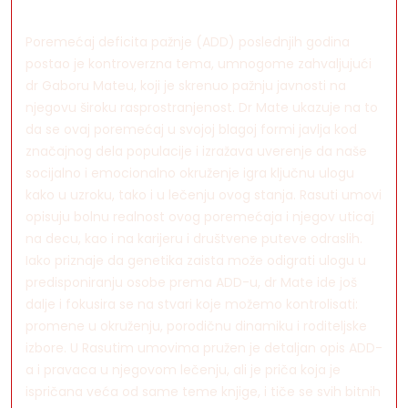
Poremećaj deficita pažnje (ADD) poslednjih godina
postao je kontroverzna tema, umnogome zahvaljujući
dr Gaboru Mateu, koji je skrenuo pažnju javnosti na
njegovu široku rasprostranjenost. Dr Mate ukazuje na to
da se ovaj poremećaj u svojoj blagoj formi javlja kod
značajnog dela populacije i izražava uverenje da naše
socijalno i emocionalno okruženje igra ključnu ulogu
kako u uzroku, tako i u lečenju ovog stanja. Rasuti umovi
opisuju bolnu realnost ovog poremećaja i njegov uticaj
na decu, kao i na karijeru i društvene puteve odraslih.
Iako priznaje da genetika zaista može odigrati ulogu u
predisponiranju osobe prema ADD-u, dr Mate ide još
dalje i fokusira se na stvari koje možemo kontrolisati:
promene u okruženju, porodičnu dinamiku i roditeljske
izbore. U Rasutim umovima pružen je detaljan opis ADD-
a i pravaca u njegovom lečenju, ali je priča koja je
ispričana veća od same teme knjige, i tiče se svih bitnih