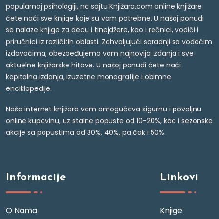
popularnoj psihologiji, na sajtu Knjižara.com online knjižare
ćete naći sve knjige koje su vam potrebne. U našoj ponudi
se nalaze knjige za decu i tinejdžere, kao i rečnici, vodiči i
priručnici iz različitih oblasti. Zahvaljujući saradnji sa vodećim
izdavačima, obezbeđujemo vam najnovija izdanja i sve
aktuelne knjižarske hitove. U našoj ponudi ćete naći
kapitalna izdanja, izuzetne monografije i obimne
enciklopedije.
Naša internet knjižara vam omogućava sigurnu i povoljnu
online kupovinu, uz stalne popuste od 10-20%, kao i sezonske
akcije sa popustima od 30%, 40%, pa čak i 50%.
Informacije
Linkovi
O Nama
Knjige