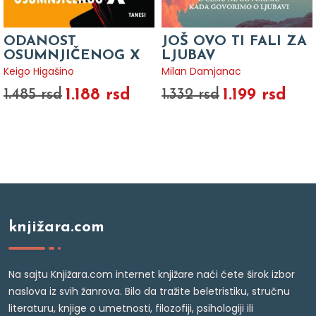
ODANOST
JOŠ OVO TI FALI ZA
OSUMNJIČENOG X
LJUBAV
Keigo Higašino
Milan Damjanac
1.188 rsd
1.199 rsd
1.485 rsd
1.332 rsd
knjižara.com
Na sajtu Knjižara.com internet knjižare naći ćete širok izbor
naslova iz svih žanrova. Bilo da tražite beletristiku, stručnu
literaturu, knjige o umetnosti, filozofiji, psihologiji ili