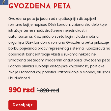
GVOZDENA PETA
Gvozdena peta je jedan od najuticajnijih distopijskih
romana koji je napisao Džek London, vizionarsko delo koje
istražuje teme moći, društvene nejednakosti i
autoritarizma. Kroz priču o svetu kojim vlada moćna
oligarhija, Džek London u romanu Gvozdena peta prikazuje
borbu pojedinca protiv represivnog sistema i upozorava na
opasnosti koncentracije vlasti u rukama nekolicine.
Smatrana pretečom modernih antiutopija, Gvozdena peta
i danas privlači ljubitelje distopijske književnosti, političke
fikcije i romana koji podstiču razmišljanje o slobodi, društvu
i budućnosti.
990 rsd
1.320 rsd
Detaljnije