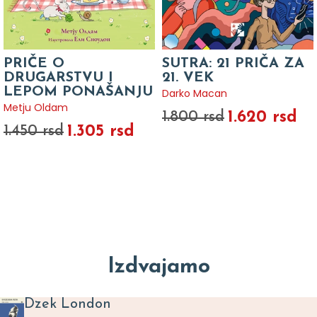
PRIČE O
SUTRA: 21 PRIČA ZA
DRUGARSTVU I
21. VEK
LEPOM PONAŠANJU
Darko Macan
Metju Oldam
1.620 rsd
1.800 rsd
1.305 rsd
1.450 rsd
Izdvajamo
Dzek London