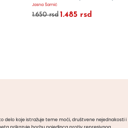
Jasna Šamić
1.485 rsd
1.650 rsd
ko delo koje istražuje teme moći, društvene nejednakosti i
peta prikazuje borbu pojedinca protiv represivnog