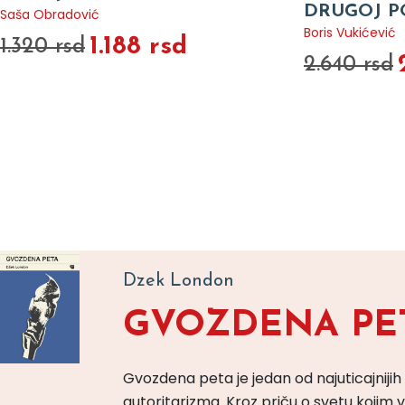
DRUGOJ P
Saša Obradović
Boris Vukićević
1.188 rsd
1.320 rsd
2.640 rsd
Dzek London
GVOZDENA PE
Gvozdena peta je jedan od najuticajnijih
autoritarizma. Kroz priču o svetu koji