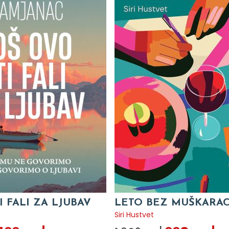
I FALI ZA LJUBAV
LETO BEZ MUŠKARA
c
Siri Hustvet