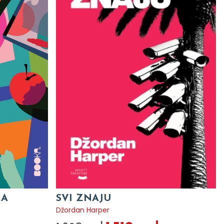
CA
SVI ZNAJU
Džordan Harper