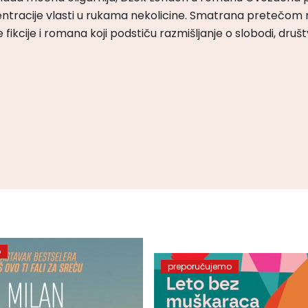
ntracije vlasti u rukama nekolicine. Smatrana pretečom m
čke fikcije i romana koji podstiču razmišljanje o slobodi, druš
o
preporučujemo