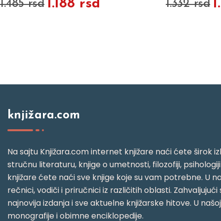
1.188 rsd
1
1.485 rsd
1.332 rsd
knjižara.com
Na sajtu Knjižara.com internet knjižare naći ćete širok izb
stručnu literaturu, knjige o umetnosti, filozofiji, psihologij
knjižare ćete naći sve knjige koje su vam potrebne. U naš
rečnici, vodiči i priručnici iz različitih oblasti. Zahval
najnovija izdanja i sve aktuelne knjižarske hitove. U našo
monografije i obimne enciklopedije.