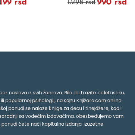
.199 rsd
990 rsd
1.298 rsd
or naslova iz svih žanrova. Bilo da tražite beletristiku,
i ili popularnoj psihologiji, na sajtu Knjižara.com online
oj ponudi se nalaze knjige za decu i tinejdžere, kao i
jujući saradnji sa vodećim izdavačima, obezbeđujemo vam
j ponudi ćete naći kapitalna izdanja, izuzetne