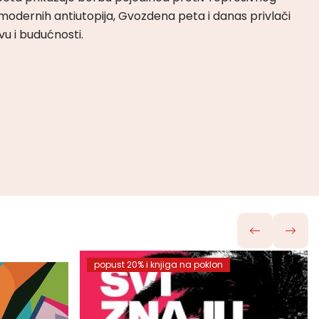
odernih antiutopija, Gvozdena peta i danas privlači
tvu i budućnosti.
popust 20% i knjiga na poklon