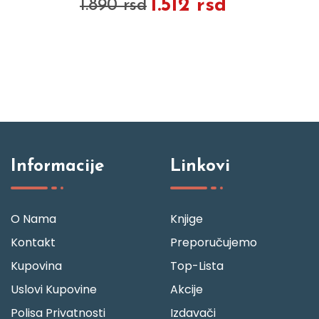
1.512 rsd
1.890 rsd
Informacije
Linkovi
O Nama
Knjige
Kontakt
Preporučujemo
Kupovina
Top-Lista
Uslovi Kupovine
Akcije
Polisa Privatnosti
Izdavači