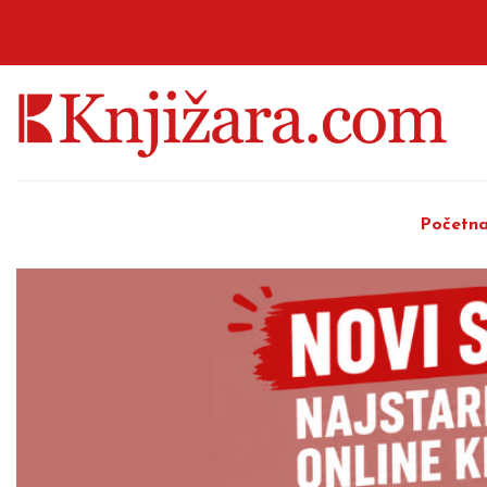
Početn