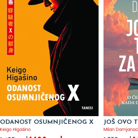
ODANOST OSUMNJIČENOG X
JOŠ OVO T
Keigo Higašino
Milan Damjana