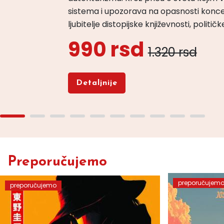
sistema i upozorava na opasnosti konce
ljubitelje distopijske književnosti, politi
990 rsd
1.320 rsd
Detaljnije
Preporučujemo
preporučujem
preporučujemo