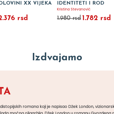
OLOVINI XX VIJEKA
IDENTITETI I ROD
Kristina Stevanović
2.376 rsd
1.782 rsd
1.980 rsd
Izdvajamo
TA
 distopijskih romana koji je napisao Džek London, vizionars
m vlada moćna oligarhija, Džek London u romanu Gvozdena 