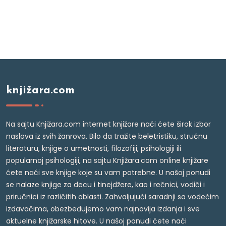
knjižara.com
Na sajtu Knjižara.com internet knjižare naći ćete širok izbor
naslova iz svih žanrova. Bilo da tražite beletristiku, stručnu
literaturu, knjige o umetnosti, filozofiji, psihologiji ili
popularnoj psihologiji, na sajtu Knjižara.com online knjižare
ćete naći sve knjige koje su vam potrebne. U našoj ponudi
se nalaze knjige za decu i tinejdžere, kao i rečnici, vodiči i
priručnici iz različitih oblasti. Zahvaljujući saradnji sa vodećim
izdavačima, obezbeđujemo vam najnovija izdanja i sve
aktuelne knjižarske hitove. U našoj ponudi ćete naći