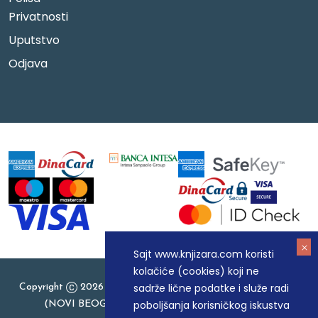
Privatnosti
Uputstvo
Odjava
Sajt www.knjizara.com koristi
kolačiće (cookies) koji ne
sadrže lične podatke i služe radi
Copyright
2026 Knjizara.com - MAKART DOO BEOGRAD
poboljšanja korisničkog iskustva
(NOVI BEOGRAD), PIB: 105184104, MB: 20337524