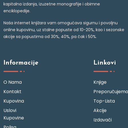
kapitalna izdanja, izuzetne monografije i obimne
enciklopedije.
Naša internet knjižara vam omogućava sigurnu i povoljnu
online kupovinu, uz stalne popuste od 10-20%, kao i sezonske
akcije sa popustima od 30%, 40%, pa čak i 50%.
Informacije
Linkovi
O Nama
Knjige
Kontakt
Preporučujem
Kupovina
Top-Lista
Uslovi
Akcije
Kupovine
Izdavači
Polisa