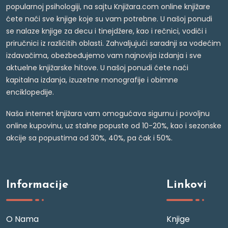
popularnoj psihologiji, na sajtu Knjižara.com online knjižare
ćete naći sve knjige koje su vam potrebne. U našoj ponudi
se nalaze knjige za decu i tinejdžere, kao i rečnici, vodiči i
priručnici iz različitih oblasti. Zahvaljujući saradnji sa vodećim
izdavačima, obezbeđujemo vam najnovija izdanja i sve
aktuelne knjižarske hitove. U našoj ponudi ćete naći
kapitalna izdanja, izuzetne monografije i obimne
enciklopedije.
Naša internet knjižara vam omogućava sigurnu i povoljnu
online kupovinu, uz stalne popuste od 10-20%, kao i sezonske
akcije sa popustima od 30%, 40%, pa čak i 50%.
Informacije
Linkovi
O Nama
Knjige