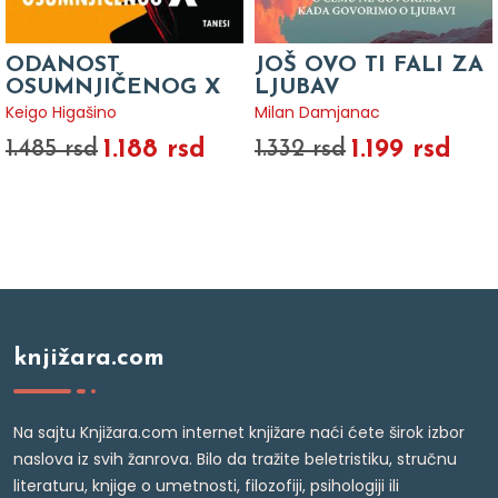
ODANOST
JOŠ OVO TI FALI ZA
OSUMNJIČENOG X
LJUBAV
Keigo Higašino
Milan Damjanac
1.188 rsd
1.199 rsd
1.485 rsd
1.332 rsd
knjižara.com
Na sajtu Knjižara.com internet knjižare naći ćete širok izbor
naslova iz svih žanrova. Bilo da tražite beletristiku, stručnu
literaturu, knjige o umetnosti, filozofiji, psihologiji ili