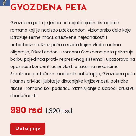
GVOZDENA PETA
Gvozdena peta je jedan od najuticajnijih distopijskih
romana koji je napisao Džek London, vizionarsko delo koje
istražuje teme moći, društvene nejednakosti i
autoritarizma. Kroz priču o svetu kojim vlada moćna
oligarhija, Džek London u romanu Gvozdena peta prikazuje
borbu pojedinca protiv represivnog sistema i upozorava na
opasnosti koncentracije vlasti u rukama nekolicine.
Smatrana pretečom modernih antiutopija, Gvozdena peta
i danas privlači ljubitelje distopijske književnosti, političke
fikcije i romana koji podstiču razmišljanje o slobodi, društvu
i budućnosti.
990 rsd
1.320 rsd
Detaljnije