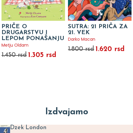
PRIČE O
SUTRA: 21 PRIČA ZA
DRUGARSTVU I
21. VEK
LEPOM PONAŠANJU
Darko Macan
Metju Oldam
1.620 rsd
1.800 rsd
1.305 rsd
1.450 rsd
Izdvajamo
Dzek London