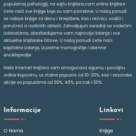
popularnoj psihologiji, na sajtu Knjižara.com online knjižare
ćete naći sve knjige koje su vam potrebne. U našoj ponudi
se nalaze knjige za decu i tinejdžere, kao i rečnici, vodiči i
priručnici iz različitih oblasti. Zahvaljujući saradnji sa vodećim
izdavačima, obezbeđujemo vam najnovija izdanja i sve
aktuelne knjižarske hitove. U našoj ponudi ćete naći
kapitalna izdanja, izuzetne monografije i obimne
enciklopedije.
Naša internet knjižara vam omogućava sigurnu i povoljnu
online kupovinu, uz stalne popuste od 10-20%, kao i sezonske
akcije sa popustima od 30%, 40%, pa čak i 50%.
Informacije
Linkovi
O Nama
Knjige