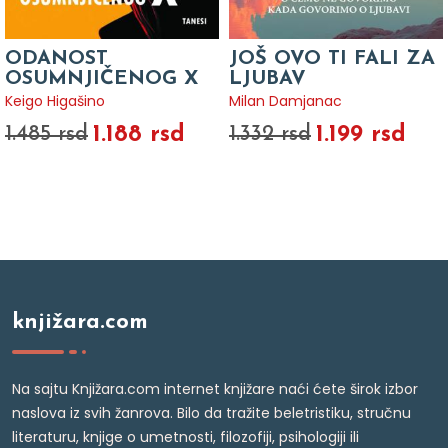
ODANOST
JOŠ OVO TI FALI ZA
OSUMNJIČENOG X
LJUBAV
Keigo Higašino
Milan Damjanac
1.188 rsd
1.199 rsd
1.485 rsd
1.332 rsd
knjižara.com
Na sajtu Knjižara.com internet knjižare naći ćete širok izbor
naslova iz svih žanrova. Bilo da tražite beletristiku, stručnu
literaturu, knjige o umetnosti, filozofiji, psihologiji ili