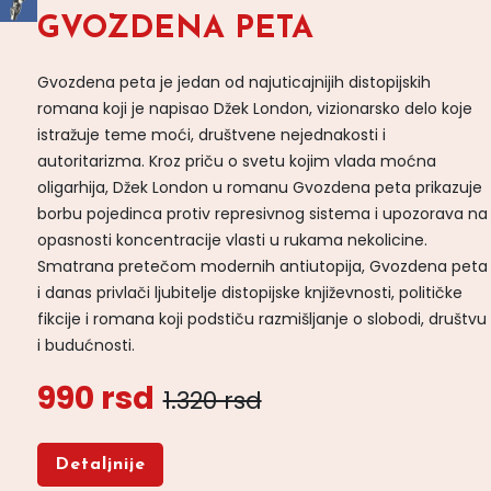
GVOZDENA PETA
Gvozdena peta je jedan od najuticajnijih distopijskih
romana koji je napisao Džek London, vizionarsko delo koje
istražuje teme moći, društvene nejednakosti i
autoritarizma. Kroz priču o svetu kojim vlada moćna
oligarhija, Džek London u romanu Gvozdena peta prikazuje
borbu pojedinca protiv represivnog sistema i upozorava na
opasnosti koncentracije vlasti u rukama nekolicine.
Smatrana pretečom modernih antiutopija, Gvozdena peta
i danas privlači ljubitelje distopijske književnosti, političke
fikcije i romana koji podstiču razmišljanje o slobodi, društvu
i budućnosti.
990 rsd
1.320 rsd
Detaljnije