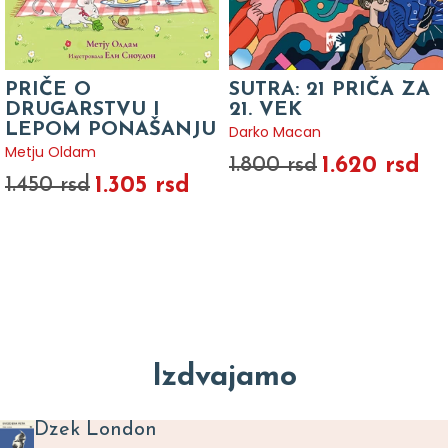
PRIČE O
SUTRA: 21 PRIČA ZA
DRUGARSTVU I
21. VEK
LEPOM PONAŠANJU
Darko Macan
Metju Oldam
1.620 rsd
1.800 rsd
1.305 rsd
1.450 rsd
Izdvajamo
Dzek London