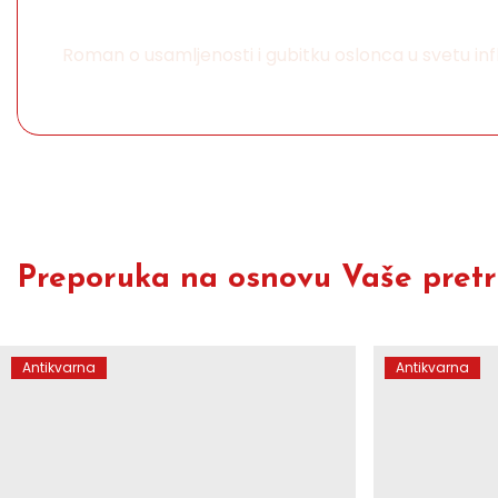
Roman o usamljenosti i gubitku oslonca u svetu in
Preporuka na osnovu Vaše pretra
Antikvarna
Antikvarna