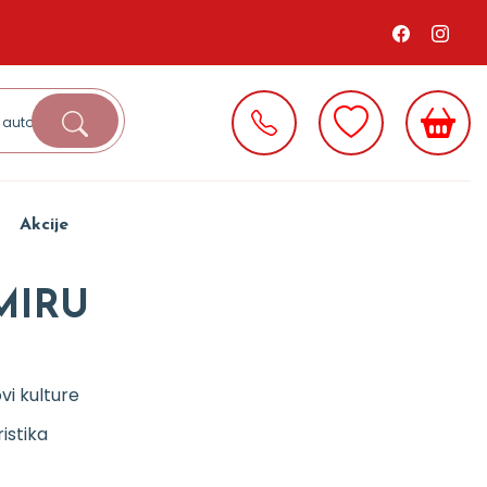
Akcije
MIRU
vi kulture
istika