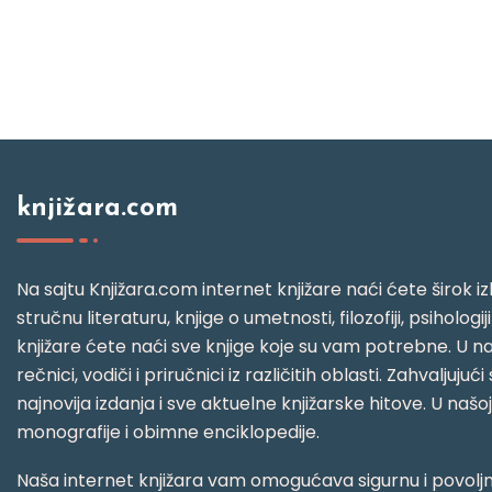
knjižara.com
Na sajtu Knjižara.com internet knjižare naći ćete širok izb
stručnu literaturu, knjige o umetnosti, filozofiji, psihologij
knjižare ćete naći sve knjige koje su vam potrebne. U naš
rečnici, vodiči i priručnici iz različitih oblasti. Zahval
najnovija izdanja i sve aktuelne knjižarske hitove. U našo
monografije i obimne enciklopedije.
Naša internet knjižara vam omogućava sigurnu i povoljnu