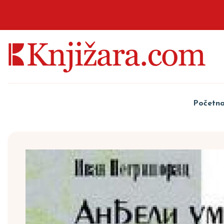
Početn