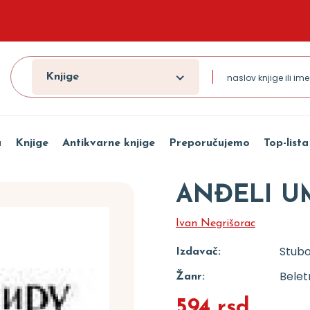
Knjige
a
Knjige
Antikvarne knjige
Preporučujemo
Top-lista
ANĐELI U
Ivan Negrišorac
Stubo
Izdavač:
Beletr
Žanr:
594 rsd