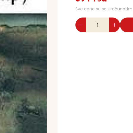
Sve cene su sa uračunati