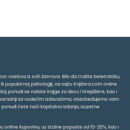
or naslova iz svih žanrova. Bilo da tražite beletristiku,
i ili popularnoj psihologiji, na sajtu Knjižara.com online
oj ponudi se nalaze knjige za decu i tinejdžere, kao i
jujući saradnji sa vodećim izdavačima, obezbeđujemo vam
j ponudi ćete naći kapitalna izdanja, izuzetne
 online kupovinu, uz stalne popuste od 10-20%, kao i