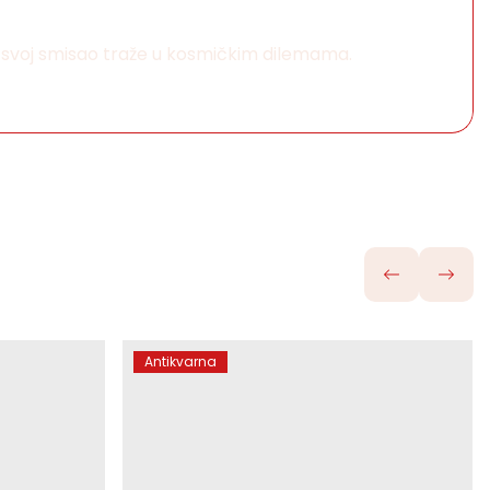
ji svoj smisao traže u kosmičkim dilemama.
Antikvarna