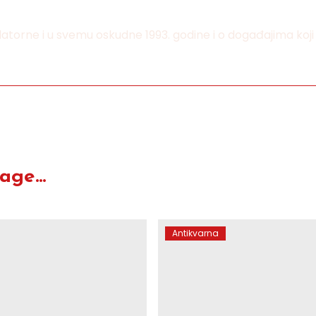
flatorne i u svemu oskudne 1993. godine i o događajima ko
ge...
Antikvarna