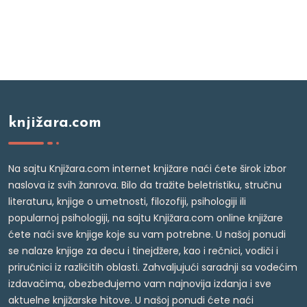
knjižara.com
Na sajtu Knjižara.com internet knjižare naći ćete širok izbor
naslova iz svih žanrova. Bilo da tražite beletristiku, stručnu
literaturu, knjige o umetnosti, filozofiji, psihologiji ili
popularnoj psihologiji, na sajtu Knjižara.com online knjižare
ćete naći sve knjige koje su vam potrebne. U našoj ponudi
se nalaze knjige za decu i tinejdžere, kao i rečnici, vodiči i
priručnici iz različitih oblasti. Zahvaljujući saradnji sa vodećim
izdavačima, obezbeđujemo vam najnovija izdanja i sve
aktuelne knjižarske hitove. U našoj ponudi ćete naći