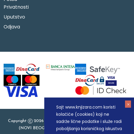
Privatnosti
Uputstvo
Odjava
Sajt www.knjizara.com koristi
kolačiće (cookies) koji ne
sadrže lične podatke i služe radi
Copyright
2026 Knjizara.com - MAKART DOO BEOGRAD
poboljšanja korisničkog iskustva
(NOVI BEOGRAD), PIB: 105184104, MB: 20337524