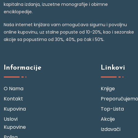
kapitalna izdanja, izuzetne monografije i obimne
enciklopedije.
Naša internet knjižara vam omogućava sigurnu i povoljnu
online kupovinu, uz stalne popuste od 10-20%, kao i sezonske
akcije sa popustima od 30%, 40%, pa čak i 50%.
Informacije
Linkovi
O Nama
Knjige
Kontakt
Preporučujem
Kupovina
Top-Lista
Uslovi
Akcije
Kupovine
Izdavači
Polisa