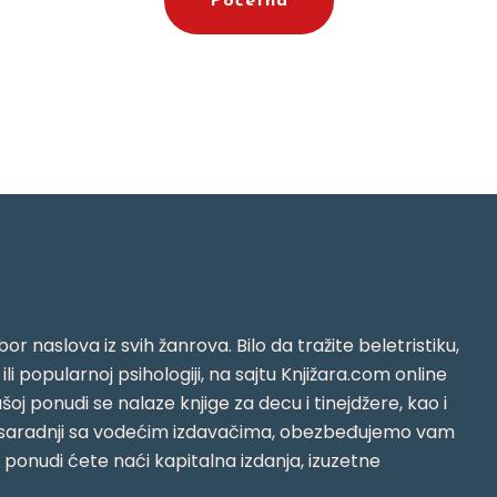
Početna
or naslova iz svih žanrova. Bilo da tražite beletristiku,
i ili popularnoj psihologiji, na sajtu Knjižara.com online
oj ponudi se nalaze knjige za decu i tinejdžere, kao i
jujući saradnji sa vodećim izdavačima, obezbeđujemo vam
j ponudi ćete naći kapitalna izdanja, izuzetne