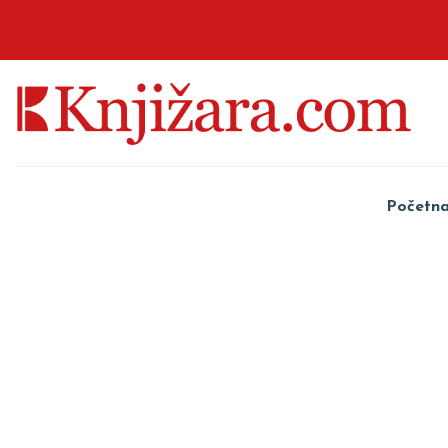
Početn