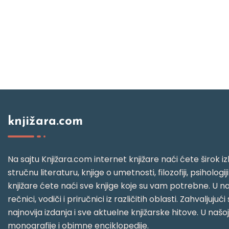
knjižara.com
Na sajtu Knjižara.com internet knjižare naći ćete širok izb
stručnu literaturu, knjige o umetnosti, filozofiji, psihologij
knjižare ćete naći sve knjige koje su vam potrebne. U naš
rečnici, vodiči i priručnici iz različitih oblasti. Zahval
najnovija izdanja i sve aktuelne knjižarske hitove. U našo
monografije i obimne enciklopedije.