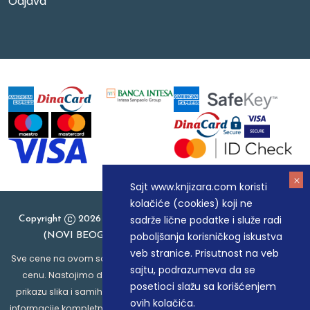
Odjava
Sajt www.knjizara.com koristi
kolačiće (cookies) koji ne
sadrže lične podatke i služe radi
Copyright
2026 Knjizara.com - MAKART DOO BEOGRAD
poboljšanja korisničkog iskustva
(NOVI BEOGRAD), PIB: 105184104, MB: 20337524
veb stranice. Prisutnost na veb
Sve cene na ovom sajtu iskazane su u dinarima. PDV je uračunat u
sajtu, podrazumeva da se
cenu. Nastojimo da budemo što precizniji u opisu proizvoda,
posetioci slažu sa korišćenjem
prikazu slika i samih cena, ali ne možemo garantovati da su sve
ovih kolačića.
informacije kompletne i bez grešaka. Svi artikli prikazani na sajtu su