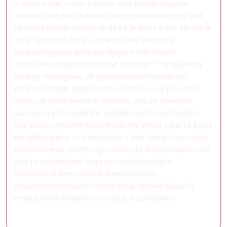
Iz dana u dan, malo-pomalo, ona probija njegovu
odbranu sve dok ne bude suočen sa istinom koju više
ne može poreći: zakleo se da će je štititi, a sve što želi je
da je upropasti. Da je uzme za sebe.Jer ona je
njegova.Njegova princeza.Njegovo zabranjeno
voće.Svaka njegova bestidna fantazija.***Kraljevskog
držanja i svojeglava, ali sputana lancima dužnosti,
princeza Bridžet sanja o slobodi da živi i voli po svom
izboru. Ali kada njen brat abdicira, ona se iznenada
suočava s potencijalnim, politički oportunim brakom
bez ljubavi i krunom koju nikada nije želela. I dok se bori s
komplikacijama – i izdajstvima – koje njena nova uloga
podrazumeva, povrh toga mora i da skriva činjenicu da
žudi za muškarcem koga ne može imati.Njen
telohranitelj.Njen zaštitnik.Njena konačna
propast.Neočekivana i zabranjena, njihova ljubav bi
moglauništiti kraljevstvo. I oboje ih upropastiti.