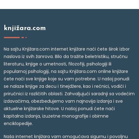
knjižara.com
Na sajtu Knjižara.com internet knjižare naći ćete širok izbor
naslova iz svih žanrova. Bilo da tražite beletristiku, stručnu
literaturu, knjige o umetnosti, filozofiji, psihologiji ili
popularnoj psihologiji, na sajtu Knjižara.com online knjižare
ćete naći sve knjige koje su vam potrebne. U našoj ponudi
se nalaze knjige za decu i tinejdžere, kao i rečnici, vodiči i
priručnici iz različitih oblasti. Zahvaljujući saradnji sa vodećim
izdavačima, obezbeđujemo vam najnovija izdanja i sve
aktuelne knjižarske hitove. U našoj ponudi ćete naći
kapitalna izdanja, izuzetne monografije i obimne
enciklopedije.
Naša internet knjižara vam omogućava sigurnu i povoljnu