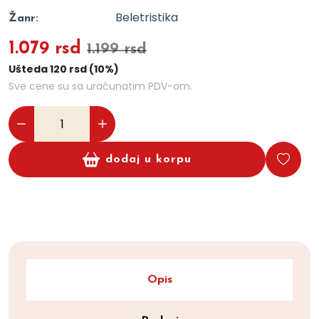
Beletristika
Žanr:
1.079 rsd
1.199 rsd
Ušteda 120 rsd (10%)
Sve cene su sa uračunatim PDV-om.
dodaj u korpu
Opis