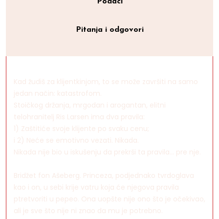
Podaci
Pitanja i odgovori
Kad žudiš za klijentkinjom, to se može završiti na samo
jedan način: katastrofom.
Stoičkog držanja, mrgodan i arogantan, elitni
telohranitelj Ris Larsen ima dva pravila:
1) Zaštitiće svoje klijente po svaku cenu;
i 2) Neće se emotivno vezati. Nikada.
Nikada nije bio u iskušenju da prekrši ta pravila... pre nje.
Bridžet fon Ašeberg. Princeza, podjednako tvrdoglava
kao i on, u sebi krije vatru koja će njegova pravila
ptretvoriti u pepeo. Ona uopšte nije ono što je očekivao,
ali je sve što nije ni znao da mu je potrebno.