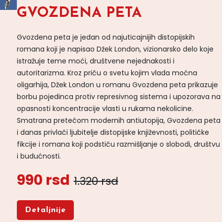
GVOZDENA PETA
Gvozdena peta je jedan od najuticajnijih distopijskih
romana koji je napisao Džek London, vizionarsko delo koje
istražuje teme moći, društvene nejednakosti i
autoritarizma. Kroz priču o svetu kojim vlada moćna
oligarhija, Džek London u romanu Gvozdena peta prikazuje
borbu pojedinca protiv represivnog sistema i upozorava na
opasnosti koncentracije vlasti u rukama nekolicine.
Smatrana pretečom modernih antiutopija, Gvozdena peta
i danas privlači ljubitelje distopijske književnosti, političke
fikcije i romana koji podstiču razmišljanje o slobodi, društvu
i budućnosti.
990 rsd
1.320 rsd
Detaljnije