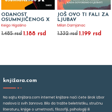
ODANOST
JOŠ OVO TI FALI ZA
OSUMNJIČENOG X
LJUBAV
Keigo Higašino
Milan Damjanac
1.188 rsd
1.199 rsd
1.485 rsd
1.332 rsd
knjižara.com
Na sajtu Knjižara.com internet knjižare naći ćete širok izbor
naslova iz svih žanrova. Bilo da tražite beletristiku, stručnu
literaturu, knjige o umetnosti, filozofiji, psihologiji ili