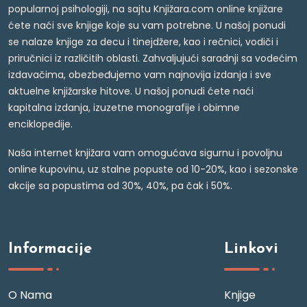
popularnoj psihologiji, na sajtu Knjižara.com online knjižare
ćete naći sve knjige koje su vam potrebne. U našoj ponudi
se nalaze knjige za decu i tinejdžere, kao i rečnici, vodiči i
priručnici iz različitih oblasti. Zahvaljujući saradnji sa vodećim
izdavačima, obezbeđujemo vam najnovija izdanja i sve
aktuelne knjižarske hitove. U našoj ponudi ćete naći
kapitalna izdanja, izuzetne monografije i obimne
enciklopedije.
Naša internet knjižara vam omogućava sigurnu i povoljnu
online kupovinu, uz stalne popuste od 10-20%, kao i sezonske
akcije sa popustima od 30%, 40%, pa čak i 50%.
Informacije
Linkovi
O Nama
Knjige