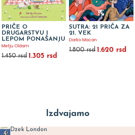
PRIČE O
SUTRA: 21 PRIČA ZA
DRUGARSTVU I
21. VEK
LEPOM PONAŠANJU
Darko Macan
Metju Oldam
1.620 rsd
1.800 rsd
1.305 rsd
1.450 rsd
Izdvajamo
Dzek London