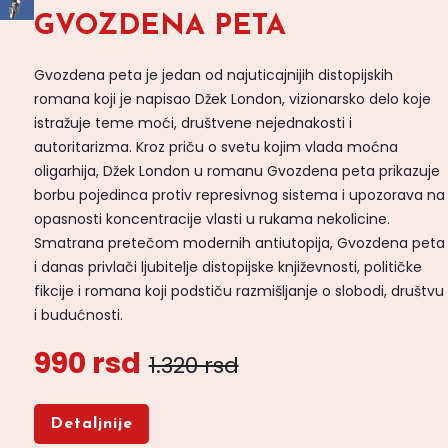
GVOZDENA PETA
Gvozdena peta je jedan od najuticajnijih distopijskih
romana koji je napisao Džek London, vizionarsko delo koje
istražuje teme moći, društvene nejednakosti i
autoritarizma. Kroz priču o svetu kojim vlada moćna
oligarhija, Džek London u romanu Gvozdena peta prikazuje
borbu pojedinca protiv represivnog sistema i upozorava na
opasnosti koncentracije vlasti u rukama nekolicine.
Smatrana pretečom modernih antiutopija, Gvozdena peta
i danas privlači ljubitelje distopijske književnosti, političke
fikcije i romana koji podstiču razmišljanje o slobodi, društvu
i budućnosti.
990 rsd
1.320 rsd
Detaljnije