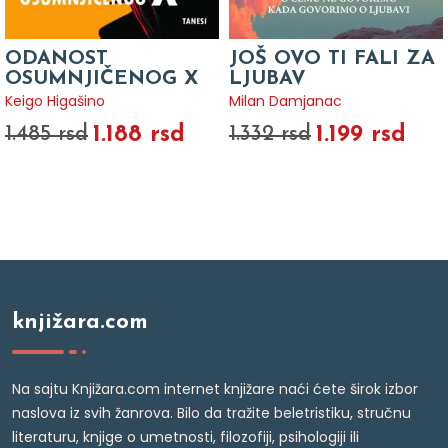
ODANOST
JOŠ OVO TI FALI ZA
OSUMNJIČENOG X
LJUBAV
Keigo Higašino
Milan Damjanac
1.188 rsd
1.199 rsd
1.485 rsd
1.332 rsd
knjižara.com
Na sajtu Knjižara.com internet knjižare naći ćete širok izbor
naslova iz svih žanrova. Bilo da tražite beletristiku, stručnu
literaturu, knjige o umetnosti, filozofiji, psihologiji ili