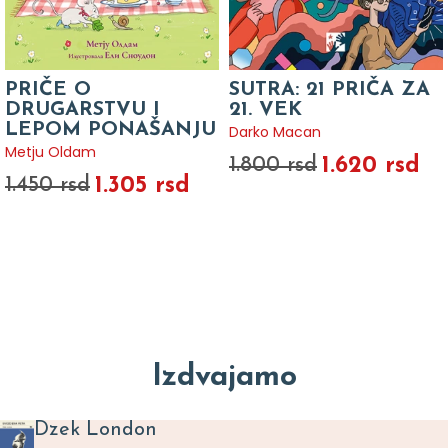
PRIČE O
SUTRA: 21 PRIČA ZA
DRUGARSTVU I
21. VEK
LEPOM PONAŠANJU
Darko Macan
Metju Oldam
1.620 rsd
1.800 rsd
1.305 rsd
1.450 rsd
Izdvajamo
Dzek London