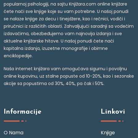
popularnoj psihologiji, na sajtu Knjižara.com online knjižare
ćete naći sve knjige koje su vam potrebne. U našoj ponudi
se nalaze knjige za decu i tinejdžere, kao i rečnici, vodiči i
priručnici iz različitih oblasti. Zahvaljujući saradnji sa vodećim
izdavačima, obezbeđujemo vam najnovija izdanja i sve
aktuelne knjižarske hitove. U našoj ponudi ćete naći
kapitalna izdanja, izuzetne monografije i obimne
enciklopedije.
Naša internet knjižara vam omogućava sigurnu i povoljnu
online kupovinu, uz stalne popuste od 10-20%, kao i sezonske
akcije sa popustima od 30%, 40%, pa čak i 50%.
Informacije
Linkovi
O Nama
Knjige