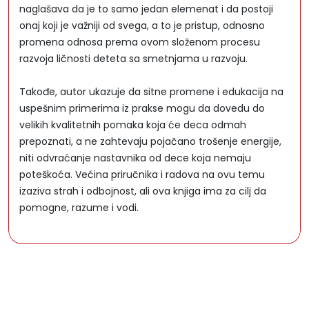
naglašava da je to samo jedan elemenat i da postoji
onaj koji je važniji od svega, a to je pristup, odnosno
promena odnosa prema ovom složenom procesu
razvoja ličnosti deteta sa smetnjama u razvoju.
Takođe, autor ukazuje da sitne promene i edukacija na
uspešnim primerima iz prakse mogu da dovedu do
velikih kvalitetnih pomaka koja će deca odmah
prepoznati, a ne zahtevaju pojačano trošenje energije,
niti odvraćanje nastavnika od dece koja nemaju
poteškoća. Većina priručnika i radova na ovu temu
izaziva strah i odbojnost, ali ova knjiga ima za cilj da
pomogne, razume i vodi.