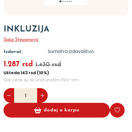
INKLUZIJA
Saša Stepanović
Sumatra izdavaštvo
Izdavač:
1.287 rsd
1.430 rsd
Ušteda 143 rsd (10%)
Sve cene su sa uračunatim PDV-om.
dodaj u korpu