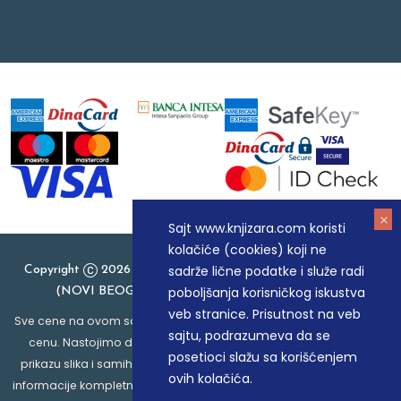
Sajt www.knjizara.com koristi
kolačiće (cookies) koji ne
sadrže lične podatke i služe radi
Copyright
2026 Knjizara.com - MAKART DOO BEOGRAD
poboljšanja korisničkog iskustva
(NOVI BEOGRAD), PIB: 105184104, MB: 20337524
veb stranice. Prisutnost na veb
Sve cene na ovom sajtu iskazane su u dinarima. PDV je uračunat u
sajtu, podrazumeva da se
cenu. Nastojimo da budemo što precizniji u opisu proizvoda,
posetioci slažu sa korišćenjem
prikazu slika i samih cena, ali ne možemo garantovati da su sve
ovih kolačića.
informacije kompletne i bez grešaka. Svi artikli prikazani na sajtu su