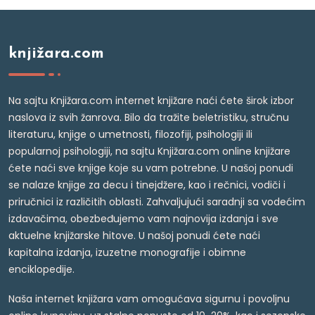
knjižara.com
Na sajtu Knjižara.com internet knjižare naći ćete širok izbor
naslova iz svih žanrova. Bilo da tražite beletristiku, stručnu
literaturu, knjige o umetnosti, filozofiji, psihologiji ili
popularnoj psihologiji, na sajtu Knjižara.com online knjižare
ćete naći sve knjige koje su vam potrebne. U našoj ponudi
se nalaze knjige za decu i tinejdžere, kao i rečnici, vodiči i
priručnici iz različitih oblasti. Zahvaljujući saradnji sa vodećim
izdavačima, obezbeđujemo vam najnovija izdanja i sve
aktuelne knjižarske hitove. U našoj ponudi ćete naći
kapitalna izdanja, izuzetne monografije i obimne
enciklopedije.
Naša internet knjižara vam omogućava sigurnu i povoljnu