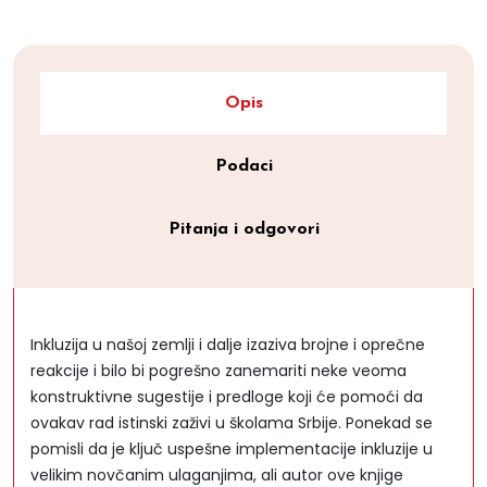
Opis
Podaci
Pitanja i odgovori
Inkluzija u našoj zemlji i dalje izaziva brojne i oprečne
reakcije i bilo bi pogrešno zanemariti neke veoma
konstruktivne sugestije i predloge koji će pomoći da
ovakav rad istinski zaživi u školama Srbije. Ponekad se
pomisli da je ključ uspešne implementacije inkluzije u
velikim novčanim ulaganjima, ali autor ove knjige