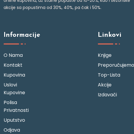
online kupovinu, uz stalne popuste od 10-20%, kao i sezonske
akcije sa popustima od 30%, 40%, pa čak i 50%.
Informacije
Linkovi
O Nama
Knjige
Kontakt
Preporučujem
Kupovina
Top-Lista
Uslovi
Akcije
Kupovine
Izdavači
Polisa
Privatnosti
Uputstvo
Odjava