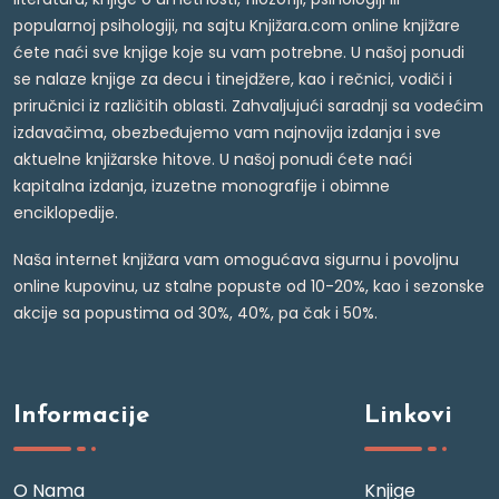
popularnoj psihologiji, na sajtu Knjižara.com online knjižare
ćete naći sve knjige koje su vam potrebne. U našoj ponudi
se nalaze knjige za decu i tinejdžere, kao i rečnici, vodiči i
priručnici iz različitih oblasti. Zahvaljujući saradnji sa vodećim
izdavačima, obezbeđujemo vam najnovija izdanja i sve
aktuelne knjižarske hitove. U našoj ponudi ćete naći
kapitalna izdanja, izuzetne monografije i obimne
enciklopedije.
Naša internet knjižara vam omogućava sigurnu i povoljnu
online kupovinu, uz stalne popuste od 10-20%, kao i sezonske
akcije sa popustima od 30%, 40%, pa čak i 50%.
Informacije
Linkovi
O Nama
Knjige