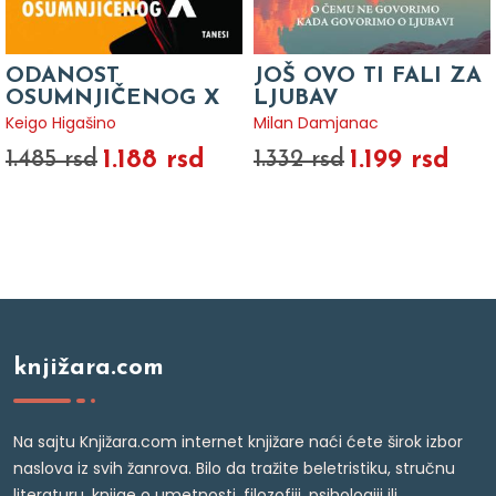
ODANOST
JOŠ OVO TI FALI ZA
OSUMNJIČENOG X
LJUBAV
Keigo Higašino
Milan Damjanac
1.188 rsd
1.199 rsd
1.485 rsd
1.332 rsd
knjižara.com
Na sajtu Knjižara.com internet knjižare naći ćete širok izbor
naslova iz svih žanrova. Bilo da tražite beletristiku, stručnu
literaturu, knjige o umetnosti, filozofiji, psihologiji ili