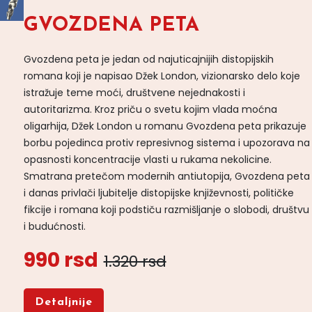
GVOZDENA PETA
Gvozdena peta je jedan od najuticajnijih distopijskih
romana koji je napisao Džek London, vizionarsko delo koje
istražuje teme moći, društvene nejednakosti i
autoritarizma. Kroz priču o svetu kojim vlada moćna
oligarhija, Džek London u romanu Gvozdena peta prikazuje
borbu pojedinca protiv represivnog sistema i upozorava na
opasnosti koncentracije vlasti u rukama nekolicine.
Smatrana pretečom modernih antiutopija, Gvozdena peta
i danas privlači ljubitelje distopijske književnosti, političke
fikcije i romana koji podstiču razmišljanje o slobodi, društvu
i budućnosti.
990 rsd
1.320 rsd
Detaljnije