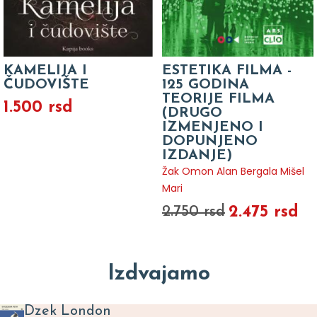
KAMELIJA I
ESTETIKA FILMA -
ČUDOVIŠTE
125 GODINA
TEORIJE FILMA
1.500 rsd
(DRUGO
IZMENJENO I
DOPUNJENO
IZDANJE)
Žak Omon Alan Bergala Mišel
Mari
2.475 rsd
2.750 rsd
Izdvajamo
Dzek London