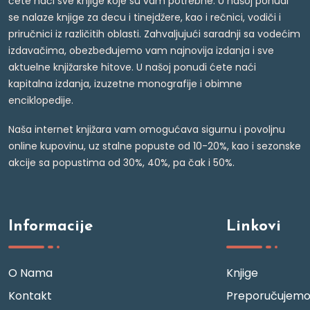
ćete naći sve knjige koje su vam potrebne. U našoj ponudi
se nalaze knjige za decu i tinejdžere, kao i rečnici, vodiči i
priručnici iz različitih oblasti. Zahvaljujući saradnji sa vodećim
izdavačima, obezbeđujemo vam najnovija izdanja i sve
aktuelne knjižarske hitove. U našoj ponudi ćete naći
kapitalna izdanja, izuzetne monografije i obimne
enciklopedije.
Naša internet knjižara vam omogućava sigurnu i povoljnu
online kupovinu, uz stalne popuste od 10-20%, kao i sezonske
akcije sa popustima od 30%, 40%, pa čak i 50%.
Informacije
Linkovi
O Nama
Knjige
Kontakt
Preporučujem