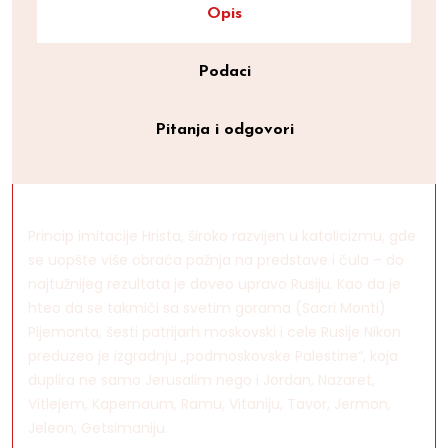
Opis
Podaci
Pitanja i odgovori
Princip imitacije Hrista, široko razvijen u katolicizmu, gde
se uopšte više obraća pažnja na predstave i čula – do
najtužnijeg rezultata je doveo upravo Rusiju. Kao da je
hteo da se takmiči sa svetim gorama (Sacri Monti)
Pijemonta, šesti patrijarh moskovski i cele Rusije Nikon
preduzeo je izgradnju „podmoskovske Palestine“, koja
duplira ne samo Jerusalim nego i Jordan, Nazaret,
Vitlejem, Kapernaum, Ramu, Vitaniju, Tavor, Jermon,
Jeleon, Getsimaniju.