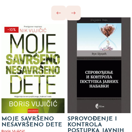
-10%
MOJE SAVRŠENO
SPROVOĐENJE I
NESAVRŠENO DETE
KONTROLA
POSTUPKA JAVNIH
Boris Vujičić