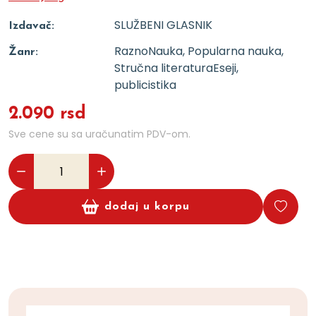
SLUŽBENI GLASNIK
Izdavač:
Razno
Nauka, Popularna nauka,
Žanr:
Stručna literatura
Eseji,
publicistika
2.090 rsd
Sve cene su sa uračunatim PDV-om.
dodaj u korpu