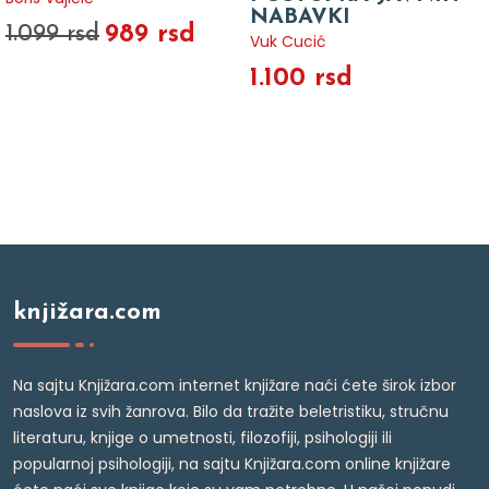
NABAVKI
989 rsd
1.099 rsd
Vuk Cucić
1.100 rsd
knjižara.com
Na sajtu Knjižara.com internet knjižare naći ćete širok izbor
naslova iz svih žanrova. Bilo da tražite beletristiku, stručnu
literaturu, knjige o umetnosti, filozofiji, psihologiji ili
popularnoj psihologiji, na sajtu Knjižara.com online knjižare