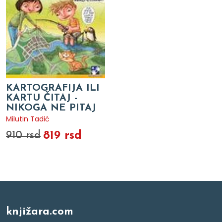
KARTOGRAFIJA ILI
KARTU ČITAJ -
NIKOGA NE PITAJ
Milutin Tadić
819 rsd
910 rsd
knjižara.com