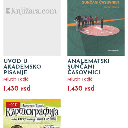
UVOD U
ANALEMATSKI
AKADEMSKO
SUNČANI
PISANJE
ČASOVNICI
Milutin Tadić
Milutin Tadić
1.430 rsd
1.430 rsd
-10%