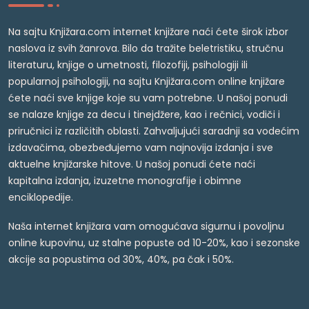
Na sajtu Knjižara.com internet knjižare naći ćete širok izbor
naslova iz svih žanrova. Bilo da tražite beletristiku, stručnu
literaturu, knjige o umetnosti, filozofiji, psihologiji ili
popularnoj psihologiji, na sajtu Knjižara.com online knjižare
ćete naći sve knjige koje su vam potrebne. U našoj ponudi
se nalaze knjige za decu i tinejdžere, kao i rečnici, vodiči i
priručnici iz različitih oblasti. Zahvaljujući saradnji sa vodećim
izdavačima, obezbeđujemo vam najnovija izdanja i sve
aktuelne knjižarske hitove. U našoj ponudi ćete naći
kapitalna izdanja, izuzetne monografije i obimne
enciklopedije.
Naša internet knjižara vam omogućava sigurnu i povoljnu
online kupovinu, uz stalne popuste od 10-20%, kao i sezonske
akcije sa popustima od 30%, 40%, pa čak i 50%.