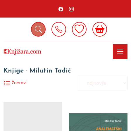
Knjige - Milutin Tadić
Žanrovi