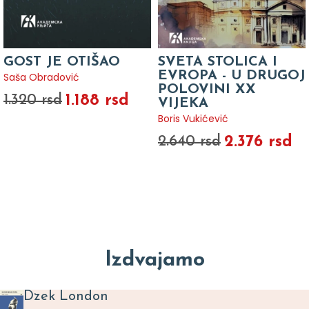
GOST JE OTIŠAO
SVETA STOLICA I
EVROPA - U DRUGOJ
Saša Obradović
POLOVINI XX
1.188 rsd
1.320 rsd
VIJEKA
Boris Vukićević
2.376 rsd
2.640 rsd
Izdvajamo
Dzek London