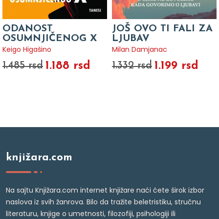
ODANOST
JOŠ OVO TI FALI ZA
OSUMNJIČENOG X
LJUBAV
Keigo Higašino
Milan Damjanac
1.188 rsd
1.199 rsd
1.485 rsd
1.332 rsd
knjižara.com
Na sajtu Knjižara.com internet knjižare naći ćete širok izbor
naslova iz svih žanrova. Bilo da tražite beletristiku, stručnu
literaturu, knjige o umetnosti, filozofiji, psihologiji ili