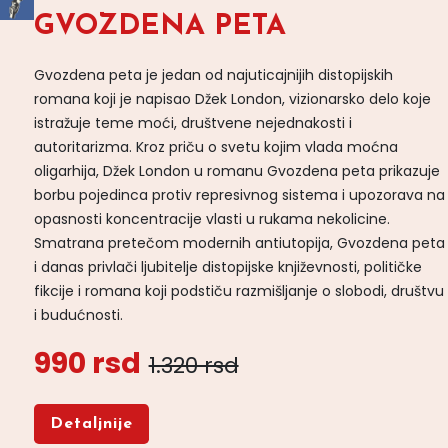
GVOZDENA PETA
Gvozdena peta je jedan od najuticajnijih distopijskih
romana koji je napisao Džek London, vizionarsko delo koje
istražuje teme moći, društvene nejednakosti i
autoritarizma. Kroz priču o svetu kojim vlada moćna
oligarhija, Džek London u romanu Gvozdena peta prikazuje
borbu pojedinca protiv represivnog sistema i upozorava na
opasnosti koncentracije vlasti u rukama nekolicine.
Smatrana pretečom modernih antiutopija, Gvozdena peta
i danas privlači ljubitelje distopijske književnosti, političke
fikcije i romana koji podstiču razmišljanje o slobodi, društvu
i budućnosti.
990 rsd
1.320 rsd
Detaljnije