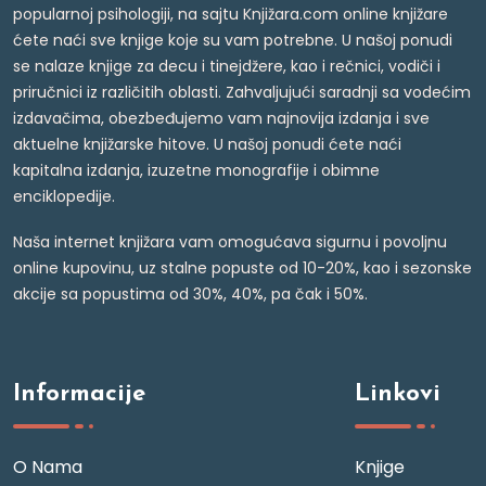
popularnoj psihologiji, na sajtu Knjižara.com online knjižare
ćete naći sve knjige koje su vam potrebne. U našoj ponudi
se nalaze knjige za decu i tinejdžere, kao i rečnici, vodiči i
priručnici iz različitih oblasti. Zahvaljujući saradnji sa vodećim
izdavačima, obezbeđujemo vam najnovija izdanja i sve
aktuelne knjižarske hitove. U našoj ponudi ćete naći
kapitalna izdanja, izuzetne monografije i obimne
enciklopedije.
Naša internet knjižara vam omogućava sigurnu i povoljnu
online kupovinu, uz stalne popuste od 10-20%, kao i sezonske
akcije sa popustima od 30%, 40%, pa čak i 50%.
Informacije
Linkovi
O Nama
Knjige