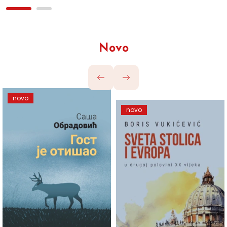
Novo
novo
novo