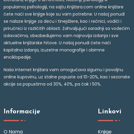
popularnoj psihologiji, na sajtu Knjižara.com online knjižare
ćete naći sve knjige koje su vam potrebne. U našoj ponudi
se nalaze knjige za decu i tinejdžere, kao i rečnici, vodiči i
priručnici iz različitih oblasti. Zahvaljujući saradnji sa vodećim
izdavačima, obezbeđujemo vam najnovija izdanja i sve
aktuelne knjižarske hitove. U našoj ponudi ćete naći
kapitalna izdanja, izuzetne monografije i obimne
enciklopedije.
Naša internet knjižara vam omogućava sigurnu i povoljnu
online kupovinu, uz stalne popuste od 10-20%, kao i sezonske
akcije sa popustima od 30%, 40%, pa čak i 50%.
Informacije
Linkovi
O Nama
Knjige