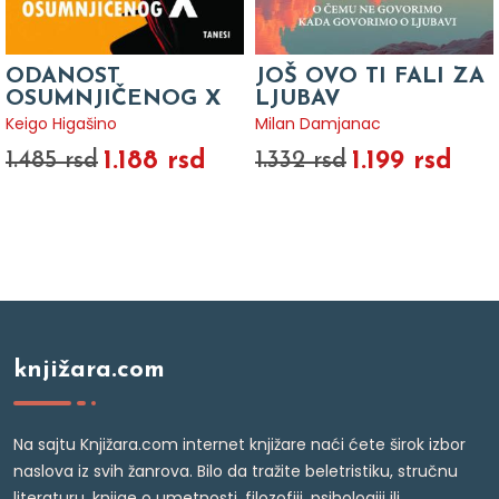
ODANOST
JOŠ OVO TI FALI ZA
OSUMNJIČENOG X
LJUBAV
Keigo Higašino
Milan Damjanac
1.188 rsd
1.199 rsd
1.485 rsd
1.332 rsd
knjižara.com
Na sajtu Knjižara.com internet knjižare naći ćete širok izbor
naslova iz svih žanrova. Bilo da tražite beletristiku, stručnu
literaturu, knjige o umetnosti, filozofiji, psihologiji ili