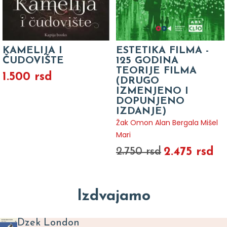
KAMELIJA I
ESTETIKA FILMA -
ČUDOVIŠTE
125 GODINA
TEORIJE FILMA
1.500 rsd
(DRUGO
IZMENJENO I
DOPUNJENO
IZDANJE)
Žak Omon Alan Bergala Mišel
Mari
2.475 rsd
2.750 rsd
Izdvajamo
Dzek London