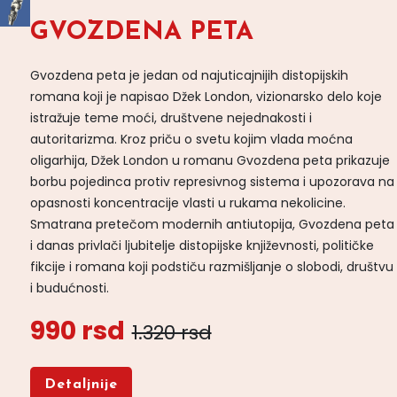
GVOZDENA PETA
Gvozdena peta je jedan od najuticajnijih distopijskih
romana koji je napisao Džek London, vizionarsko delo koje
istražuje teme moći, društvene nejednakosti i
autoritarizma. Kroz priču o svetu kojim vlada moćna
oligarhija, Džek London u romanu Gvozdena peta prikazuje
borbu pojedinca protiv represivnog sistema i upozorava na
opasnosti koncentracije vlasti u rukama nekolicine.
Smatrana pretečom modernih antiutopija, Gvozdena peta
i danas privlači ljubitelje distopijske književnosti, političke
fikcije i romana koji podstiču razmišljanje o slobodi, društvu
i budućnosti.
990 rsd
1.320 rsd
Detaljnije