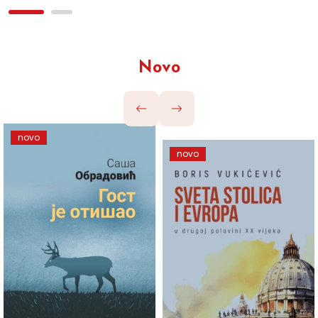
Novo
novo
novo