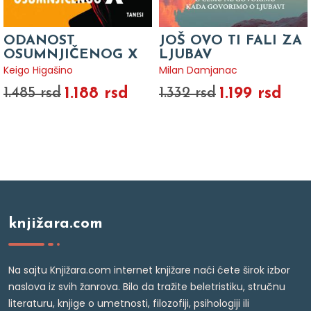
ODANOST
JOŠ OVO TI FALI ZA
OSUMNJIČENOG X
LJUBAV
Keigo Higašino
Milan Damjanac
1.188 rsd
1.199 rsd
1.485 rsd
1.332 rsd
knjižara.com
Na sajtu Knjižara.com internet knjižare naći ćete širok izbor
naslova iz svih žanrova. Bilo da tražite beletristiku, stručnu
literaturu, knjige o umetnosti, filozofiji, psihologiji ili