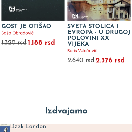
GOST JE OTIŠAO
SVETA STOLICA I
EVROPA - U DRUGOJ
Saša Obradović
POLOVINI XX
1.188 rsd
1.320 rsd
VIJEKA
Boris Vukićević
2.376 rsd
2.640 rsd
Izdvajamo
Dzek London