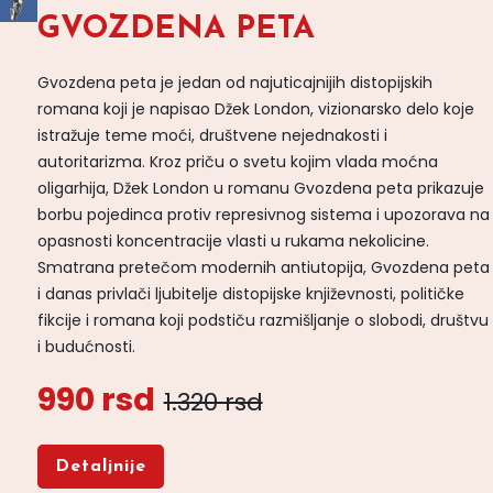
GVOZDENA PETA
Gvozdena peta je jedan od najuticajnijih distopijskih
romana koji je napisao Džek London, vizionarsko delo koje
istražuje teme moći, društvene nejednakosti i
autoritarizma. Kroz priču o svetu kojim vlada moćna
oligarhija, Džek London u romanu Gvozdena peta prikazuje
borbu pojedinca protiv represivnog sistema i upozorava na
opasnosti koncentracije vlasti u rukama nekolicine.
Smatrana pretečom modernih antiutopija, Gvozdena peta
i danas privlači ljubitelje distopijske književnosti, političke
fikcije i romana koji podstiču razmišljanje o slobodi, društvu
i budućnosti.
990 rsd
1.320 rsd
Detaljnije