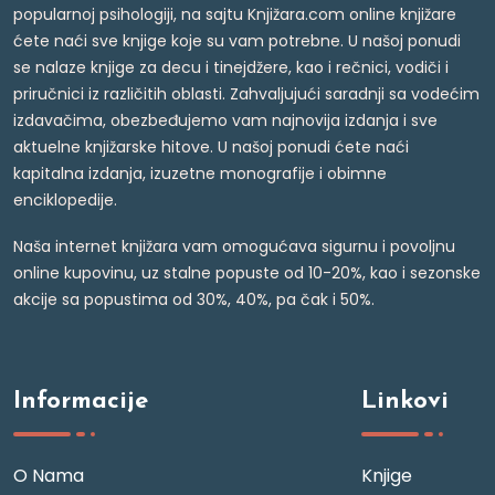
popularnoj psihologiji, na sajtu Knjižara.com online knjižare
ćete naći sve knjige koje su vam potrebne. U našoj ponudi
se nalaze knjige za decu i tinejdžere, kao i rečnici, vodiči i
priručnici iz različitih oblasti. Zahvaljujući saradnji sa vodećim
izdavačima, obezbeđujemo vam najnovija izdanja i sve
aktuelne knjižarske hitove. U našoj ponudi ćete naći
kapitalna izdanja, izuzetne monografije i obimne
enciklopedije.
Naša internet knjižara vam omogućava sigurnu i povoljnu
online kupovinu, uz stalne popuste od 10-20%, kao i sezonske
akcije sa popustima od 30%, 40%, pa čak i 50%.
Informacije
Linkovi
O Nama
Knjige