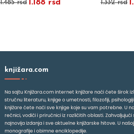
1.188 rsd
1
1.485 rsd
1.332 rsd
knjižara.com
Na sajtu Knjižara.com internet knjižare naći ćete širok izb
stručnu literaturu, knjige o umetnosti, filozofiji, psihologij
knjižare ćete naći sve knjige koje su vam potrebne. U naš
rečnici, vodiči i priručnici iz različitih oblasti. Zahval
najnovija izdanja i sve aktuelne knjižarske hitove. U našo
monografije i obimne enciklopedije.