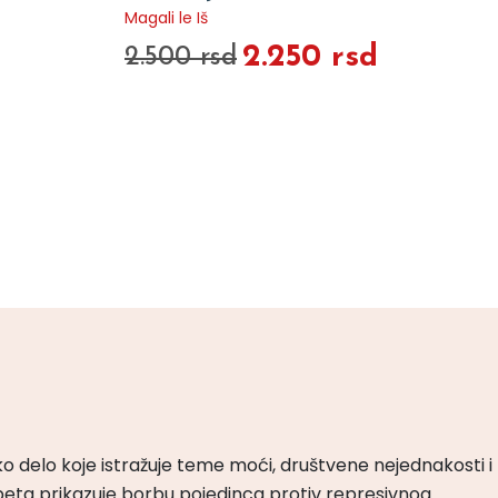
Magali le Iš
2.250 rsd
2.500 rsd
ko delo koje istražuje teme moći, društvene nejednakosti i
peta prikazuje borbu pojedinca protiv represivnog