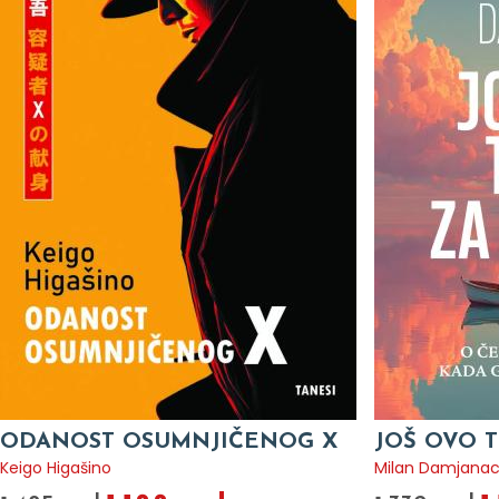
ODANOST OSUMNJIČENOG X
JOŠ OVO T
Keigo Higašino
Milan Damjana