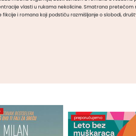
ntracije vlasti u rukama nekolicine. Smatrana pretečom m
čke fikcije i romana koji podstiču razmišljanje o slobodi, druš
o
preporučujemo