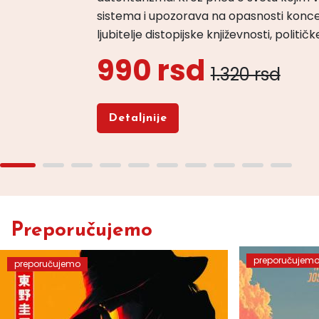
sistema i upozorava na opasnosti konce
ljubitelje distopijske književnosti, politi
990 rsd
1.320 rsd
Detaljnije
Preporučujemo
preporučujem
preporučujemo