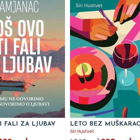
I FALI ZA LJUBAV
LETO BEZ MUŠKARA
c
Siri Hustvet