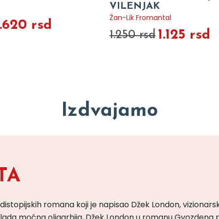
VILENJAK
Žan-Lik Fromantal
1.620 rsd
1.125 rsd
1.250 rsd
Izdvajamo
TA
 distopijskih romana koji je napisao Džek London, vizionars
m vlada moćna oligarhija, Džek London u romanu Gvozdena 