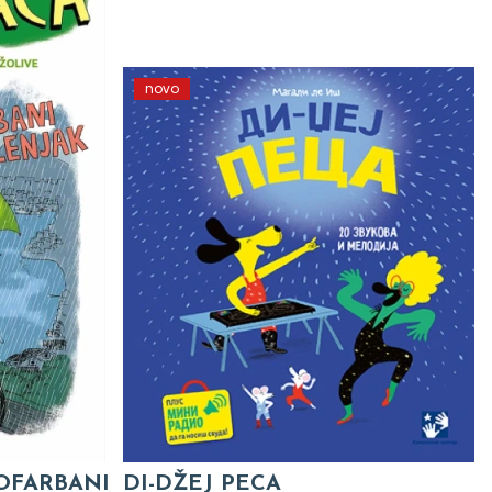
novo
 OFARBANI
DI-DŽEJ PECA