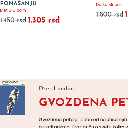
PONAŠANJU
Darko Macan
Metju Oldam
1.800 rsd
1.305 rsd
1.450 rsd
Dzek London
GVOZDENA PE
Gvozdena peta je jedan od najuticajnijih
autoritarizma. Kroz priču o svetu koji