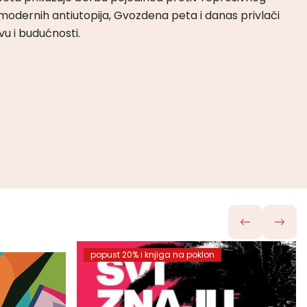
odernih antiutopija, Gvozdena peta i danas privlači
tvu i budućnosti.
popust 20% i knjiga na poklon