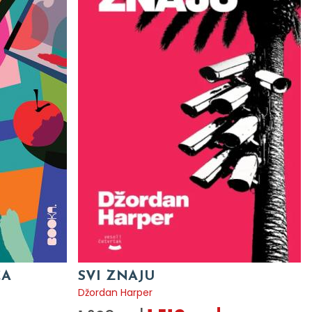
CA
SVI ZNAJU
Džordan Harper