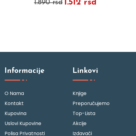
1.512 rsd
1.890 rsd
Informacije
Linkovi
O Nama
Knjige
Kontakt
Preporučujemo
Kupovina
Top-Lista
Uslovi Kupovine
Akcije
Polisa Privatnosti
Izdavači