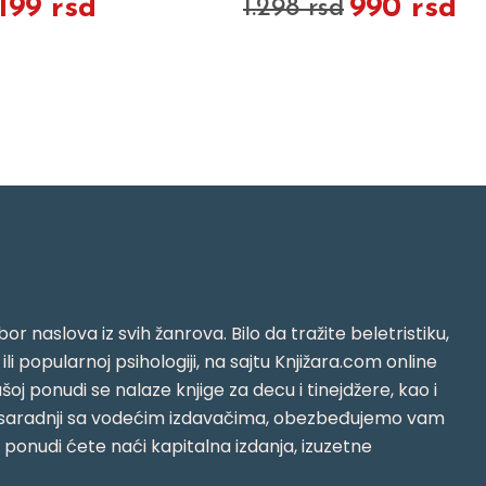
.199 rsd
990 rsd
1.298 rsd
or naslova iz svih žanrova. Bilo da tražite beletristiku,
i ili popularnoj psihologiji, na sajtu Knjižara.com online
oj ponudi se nalaze knjige za decu i tinejdžere, kao i
jujući saradnji sa vodećim izdavačima, obezbeđujemo vam
j ponudi ćete naći kapitalna izdanja, izuzetne