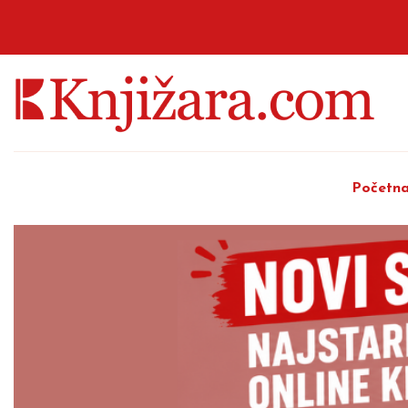
Početn