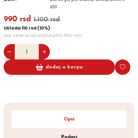
stil
990 rsd
1.100 rsd
Ušteda 110 rsd (10%)
Sve cene su sa uračunatim PDV-om.
dodaj u korpu
Opis
Podaci