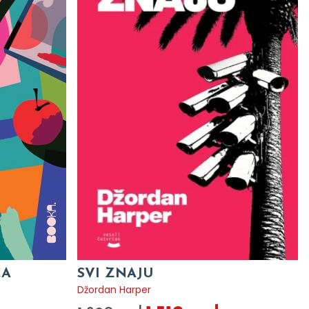
CA
SVI ZNAJU
Džordan Harper