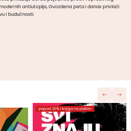
odernih antiutopija, Gvozdena peta i danas privlači
tvu i budućnosti.
popust 20% i knjiga na poklon