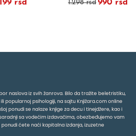
.199 rsd
990 rsd
1.298 rsd
or naslova iz svih žanrova. Bilo da tražite beletristiku,
i ili popularnoj psihologiji, na sajtu Knjižara.com online
oj ponudi se nalaze knjige za decu i tinejdžere, kao i
jujući saradnji sa vodećim izdavačima, obezbeđujemo vam
j ponudi ćete naći kapitalna izdanja, izuzetne