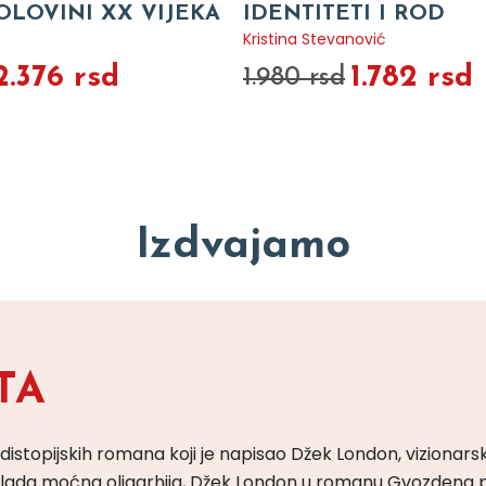
OLOVINI XX VIJEKA
IDENTITETI I ROD
Kristina Stevanović
2.376 rsd
1.782 rsd
1.980 rsd
Izdvajamo
TA
 distopijskih romana koji je napisao Džek London, vizionars
m vlada moćna oligarhija, Džek London u romanu Gvozdena 