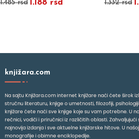
1.188 rsd
1
1.485 rsd
1.332 rsd
knjižara.com
Na sajtu Knjižara.com internet knjižare naći ćete širok izb
stručnu literaturu, knjige o umetnosti, filozofiji, psihologij
knjižare ćete naći sve knjige koje su vam potrebne. U naš
rečnici, vodiči i priručnici iz različitih oblasti. Zahval
najnovija izdanja i sve aktuelne knjižarske hitove. U našo
monografije i obimne enciklopedije.