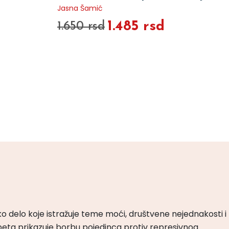
Jasna Šamić
1.485 rsd
1.650 rsd
ko delo koje istražuje teme moći, društvene nejednakosti i
peta prikazuje borbu pojedinca protiv represivnog