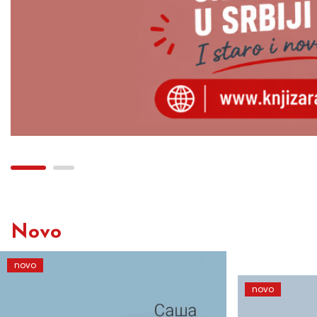
Novo
novo
novo