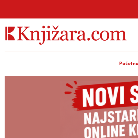
Početn