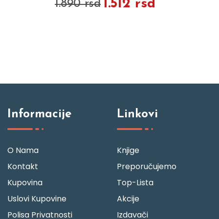
1.512 rsd
1.890 rsd
Informacije
Linkovi
O Nama
Knjige
Kontakt
Preporučujemo
Kupovina
Top-Lista
Uslovi Kupovine
Akcije
Polisa Privatnosti
Izdavači