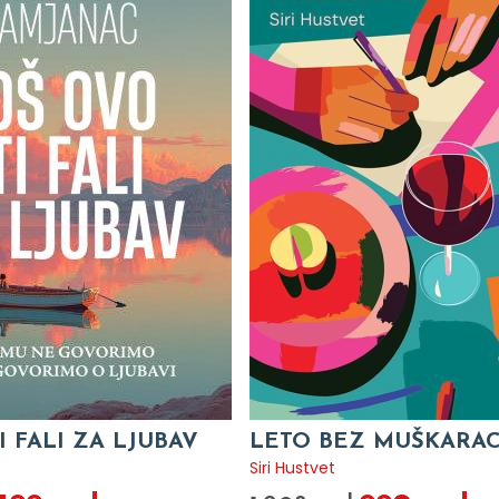
I FALI ZA LJUBAV
LETO BEZ MUŠKARA
c
Siri Hustvet