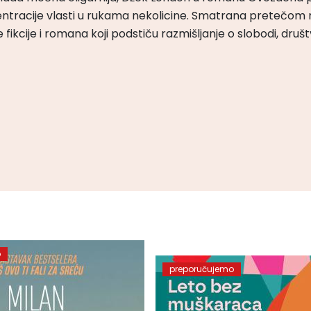
ntracije vlasti u rukama nekolicine. Smatrana pretečom m
čke fikcije i romana koji podstiču razmišljanje o slobodi, druš
o
preporučujemo