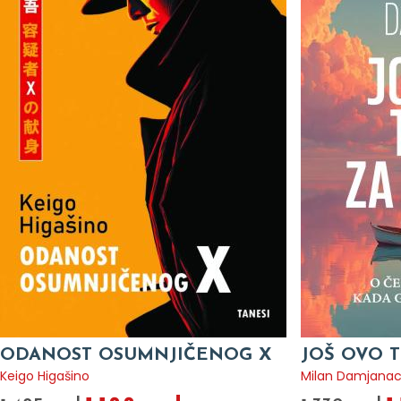
ODANOST OSUMNJIČENOG X
JOŠ OVO T
Keigo Higašino
Milan Damjana