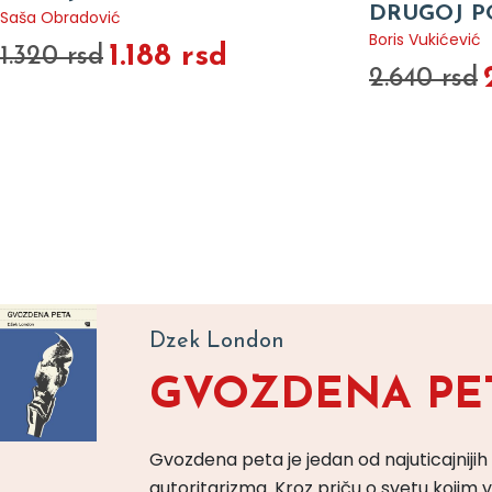
DRUGOJ P
Saša Obradović
Boris Vukićević
1.188 rsd
1.320 rsd
2.640 rsd
Dzek London
GVOZDENA PE
Gvozdena peta je jedan od najuticajnijih
autoritarizma. Kroz priču o svetu koji