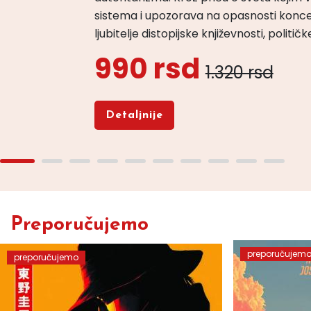
sistema i upozorava na opasnosti konce
ljubitelje distopijske književnosti, politi
990 rsd
1.320 rsd
Detaljnije
Preporučujemo
preporučujem
preporučujemo