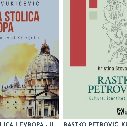
LICA I EVROPA - U
RASTKO PETROVIĆ: K