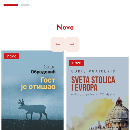
Novo
novo
novo