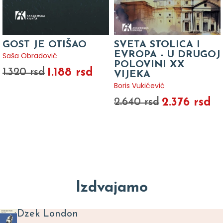
GOST JE OTIŠAO
SVETA STOLICA I
EVROPA - U DRUGOJ
Saša Obradović
POLOVINI XX
1.188 rsd
1.320 rsd
VIJEKA
Boris Vukićević
2.376 rsd
2.640 rsd
Izdvajamo
Dzek London