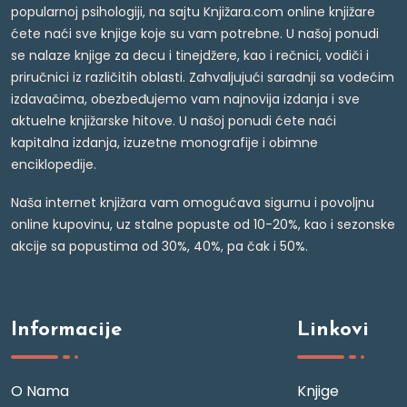
popularnoj psihologiji, na sajtu Knjižara.com online knjižare
ćete naći sve knjige koje su vam potrebne. U našoj ponudi
se nalaze knjige za decu i tinejdžere, kao i rečnici, vodiči i
priručnici iz različitih oblasti. Zahvaljujući saradnji sa vodećim
izdavačima, obezbeđujemo vam najnovija izdanja i sve
aktuelne knjižarske hitove. U našoj ponudi ćete naći
kapitalna izdanja, izuzetne monografije i obimne
enciklopedije.
Naša internet knjižara vam omogućava sigurnu i povoljnu
online kupovinu, uz stalne popuste od 10-20%, kao i sezonske
akcije sa popustima od 30%, 40%, pa čak i 50%.
Informacije
Linkovi
O Nama
Knjige