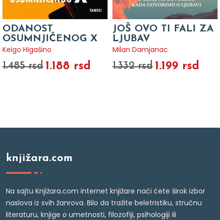
ODANOST
JOŠ OVO TI FALI ZA
OSUMNJIČENOG X
LJUBAV
Keigo Higašino
Milan Damjanac
1.188 rsd
1.199 rsd
1.485 rsd
1.332 rsd
knjižara.com
Na sajtu Knjižara.com internet knjižare naći ćete širok izbor
naslova iz svih žanrova. Bilo da tražite beletristiku, stručnu
literaturu, knjige o umetnosti, filozofiji, psihologiji ili