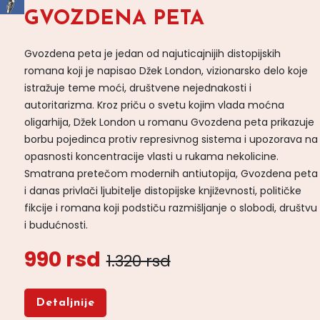
GVOZDENA PETA
Gvozdena peta je jedan od najuticajnijih distopijskih
romana koji je napisao Džek London, vizionarsko delo koje
istražuje teme moći, društvene nejednakosti i
autoritarizma. Kroz priču o svetu kojim vlada moćna
oligarhija, Džek London u romanu Gvozdena peta prikazuje
borbu pojedinca protiv represivnog sistema i upozorava na
opasnosti koncentracije vlasti u rukama nekolicine.
Smatrana pretečom modernih antiutopija, Gvozdena peta
i danas privlači ljubitelje distopijske književnosti, političke
fikcije i romana koji podstiču razmišljanje o slobodi, društvu
i budućnosti.
990 rsd
1.320 rsd
Detaljnije