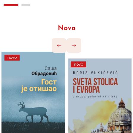
Novo
novo
novo