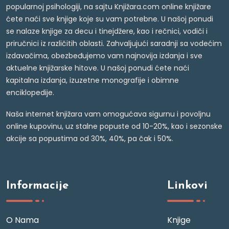
popularnoj psihologiji, na sajtu Knjižara.com online knjižare
ćete naći sve knjige koje su vam potrebne. U našoj ponudi
se nalaze knjige za decu i tinejdžere, kao i rečnici, vodiči i
priručnici iz različitih oblasti. Zahvaljujući saradnji sa vodećim
izdavačima, obezbeđujemo vam najnovija izdanja i sve
aktuelne knjižarske hitove. U našoj ponudi ćete naći
kapitalna izdanja, izuzetne monografije i obimne
enciklopedije.
Naša internet knjižara vam omogućava sigurnu i povoljnu
online kupovinu, uz stalne popuste od 10-20%, kao i sezonske
akcije sa popustima od 30%, 40%, pa čak i 50%.
Informacije
Linkovi
O Nama
Knjige