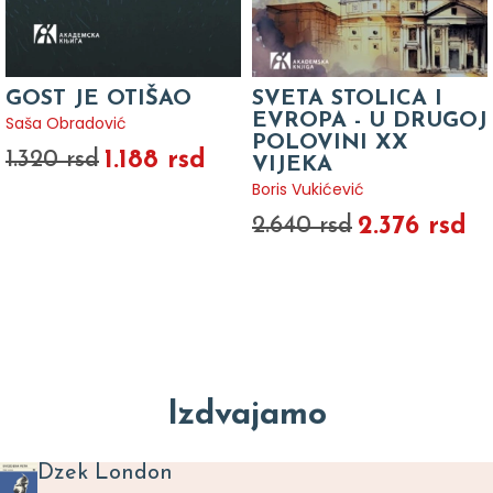
GOST JE OTIŠAO
SVETA STOLICA I
EVROPA - U DRUGOJ
Saša Obradović
POLOVINI XX
1.188 rsd
1.320 rsd
VIJEKA
Boris Vukićević
2.376 rsd
2.640 rsd
Izdvajamo
Dzek London