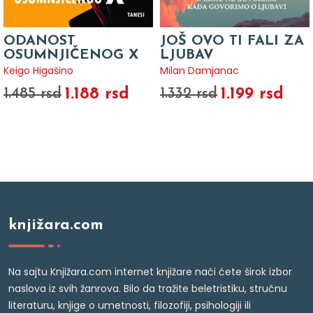
ODANOST
JOŠ OVO TI FALI ZA
OSUMNJIČENOG X
LJUBAV
Keigo Higašino
Milan Damjanac
1.188 rsd
1.199 rsd
1.485 rsd
1.332 rsd
knjižara.com
Na sajtu Knjižara.com internet knjižare naći ćete širok izbor
naslova iz svih žanrova. Bilo da tražite beletristiku, stručnu
literaturu, knjige o umetnosti, filozofiji, psihologiji ili