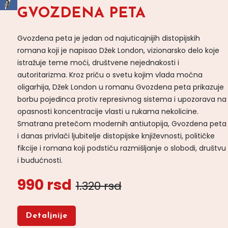
GVOZDENA PETA
Gvozdena peta je jedan od najuticajnijih distopijskih
romana koji je napisao Džek London, vizionarsko delo koje
istražuje teme moći, društvene nejednakosti i
autoritarizma. Kroz priču o svetu kojim vlada moćna
oligarhija, Džek London u romanu Gvozdena peta prikazuje
borbu pojedinca protiv represivnog sistema i upozorava na
opasnosti koncentracije vlasti u rukama nekolicine.
Smatrana pretečom modernih antiutopija, Gvozdena peta
i danas privlači ljubitelje distopijske književnosti, političke
fikcije i romana koji podstiču razmišljanje o slobodi, društvu
i budućnosti.
990 rsd
1.320 rsd
Detaljnije