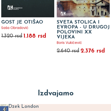
GOST JE OTIŠAO
SVETA STOLICA I
EVROPA - U DRUGOJ
Saša Obradović
POLOVINI XX
1.188 rsd
1.320 rsd
VIJEKA
Boris Vukićević
2.376 rsd
2.640 rsd
Izdvajamo
Dzek London