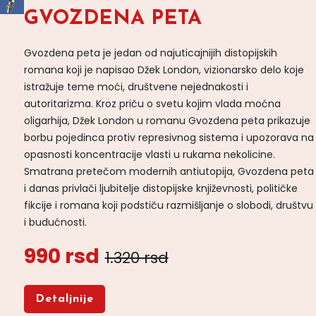
GVOZDENA PETA
Gvozdena peta je jedan od najuticajnijih distopijskih
romana koji je napisao Džek London, vizionarsko delo koje
istražuje teme moći, društvene nejednakosti i
autoritarizma. Kroz priču o svetu kojim vlada moćna
oligarhija, Džek London u romanu Gvozdena peta prikazuje
borbu pojedinca protiv represivnog sistema i upozorava na
opasnosti koncentracije vlasti u rukama nekolicine.
Smatrana pretečom modernih antiutopija, Gvozdena peta
i danas privlači ljubitelje distopijske književnosti, političke
fikcije i romana koji podstiču razmišljanje o slobodi, društvu
i budućnosti.
990 rsd
1.320 rsd
Detaljnije