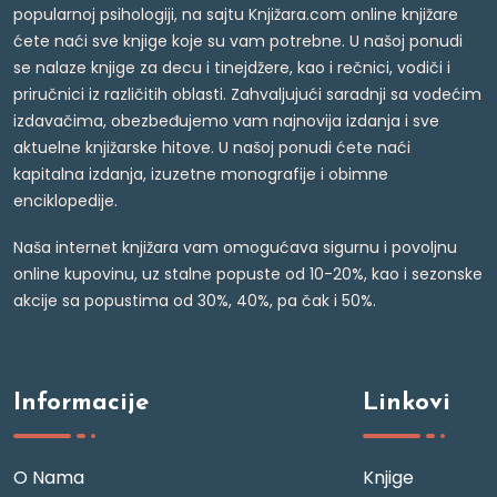
popularnoj psihologiji, na sajtu Knjižara.com online knjižare
ćete naći sve knjige koje su vam potrebne. U našoj ponudi
se nalaze knjige za decu i tinejdžere, kao i rečnici, vodiči i
priručnici iz različitih oblasti. Zahvaljujući saradnji sa vodećim
izdavačima, obezbeđujemo vam najnovija izdanja i sve
aktuelne knjižarske hitove. U našoj ponudi ćete naći
kapitalna izdanja, izuzetne monografije i obimne
enciklopedije.
Naša internet knjižara vam omogućava sigurnu i povoljnu
online kupovinu, uz stalne popuste od 10-20%, kao i sezonske
akcije sa popustima od 30%, 40%, pa čak i 50%.
Informacije
Linkovi
O Nama
Knjige