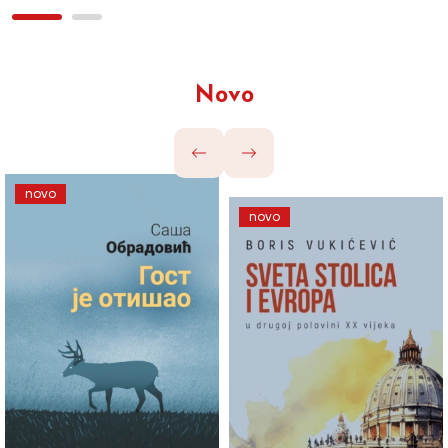
Novo
novo
novo