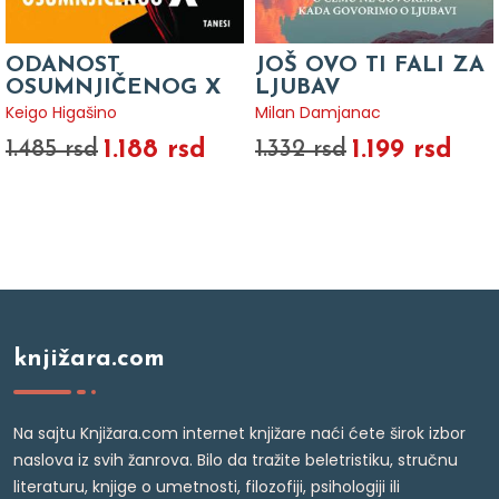
ODANOST
JOŠ OVO TI FALI ZA
OSUMNJIČENOG X
LJUBAV
Keigo Higašino
Milan Damjanac
1.188 rsd
1.199 rsd
1.485 rsd
1.332 rsd
knjižara.com
Na sajtu Knjižara.com internet knjižare naći ćete širok izbor
naslova iz svih žanrova. Bilo da tražite beletristiku, stručnu
literaturu, knjige o umetnosti, filozofiji, psihologiji ili