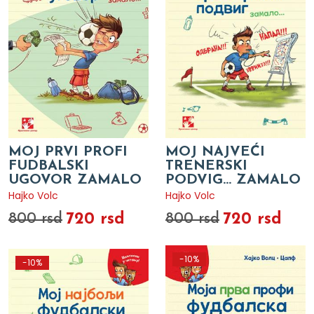
MOJ PRVI PROFI
MOJ NAJVEĆI
FUDBALSKI
TRENERSKI
UGOVOR ZAMALO
PODVIG... ZAMALO
Hajko Volc
Hajko Volc
720 rsd
720 rsd
800 rsd
800 rsd
-10%
-10%