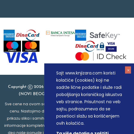
Sajt www.knjizara.com koristi
kolačiće (cookies) koji ne
sadrže lične podatke i služe radi
Copyright
2026 Knjizara.com - MAKART DOO BEOGRAD
poboljšanja korisničkog iskustva
(NOVI BEOGRAD), PIB: 105184104, MB: 20337524
veb stranice. Prisutnost na veb
Sve cene na ovom sajtu iskazane su u dinarima. PDV je uračunat u
sajtu, podrazumeva da se
cenu. Nastojimo da budemo što precizniji u opisu proizvoda,
posetioci slažu sa korišćenjem
prikazu slika i samih cena, ali ne možemo garantovati da su sve
ovih kolačića.
informacije kompletne i bez grešaka. Svi artikli prikazani na sajtu su
deo naše ponude i ne podrazumeva da su dostupni u svakom
Za više detalja o zaštiti