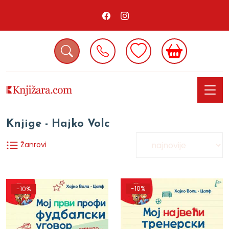
Knjige - Hajko Volc
Žanrovi
-10%
-10%