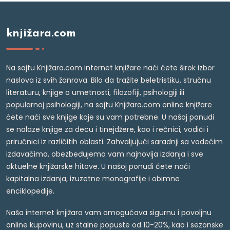
knjižara.com
Na sajtu Knjižara.com internet knjižare naći ćete širok izbor
naslova iz svih žanrova. Bilo da tražite beletristiku, stručnu
literaturu, knjige o umetnosti, filozofiji, psihologiji ili
popularnoj psihologiji, na sajtu Knjižara.com online knjižare
ćete naći sve knjige koje su vam potrebne. U našoj ponudi
se nalaze knjige za decu i tinejdžere, kao i rečnici, vodiči i
priručnici iz različitih oblasti. Zahvaljujući saradnji sa vodećim
izdavačima, obezbeđujemo vam najnovija izdanja i sve
aktuelne knjižarske hitove. U našoj ponudi ćete naći
kapitalna izdanja, izuzetne monografije i obimne
enciklopedije.
Naša internet knjižara vam omogućava sigurnu i povoljnu
online kupovinu, uz stalne popuste od 10-20%, kao i sezonske