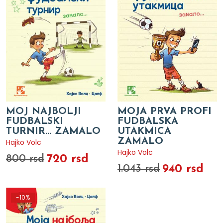
MOJ NAJBOLJI
MOJA PRVA PROFI
FUDBALSKI
FUDBALSKA
TURNIR... ZAMALO
UTAKMICA
ZAMALO
Hajko Volc
Hajko Volc
720 rsd
800 rsd
940 rsd
1.043 rsd
-10%